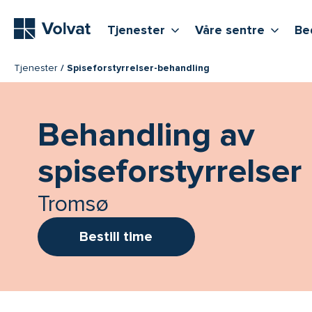
Hovedmeny
Vis flere undernivåer
Vis f
T
Tjenester
Våre sentre
Be
Tjenester
Spiseforstyrrelser-behandling
Behandling av
spiseforstyrrelser
Tromsø
Bestill time