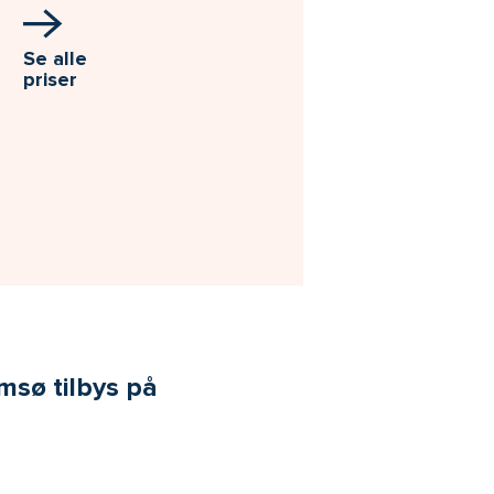
Se alle
priser
msø tilbys på