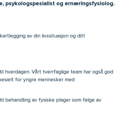
ge, psykologspesialist og ernæringsfysiolog.
artlegging av din livssituasjon og ditt
 til hverdagen. Vårt tverrfaglige team har også god
, spesielt for yngre mennesker med
g til behandling av fysiske plager som følge av