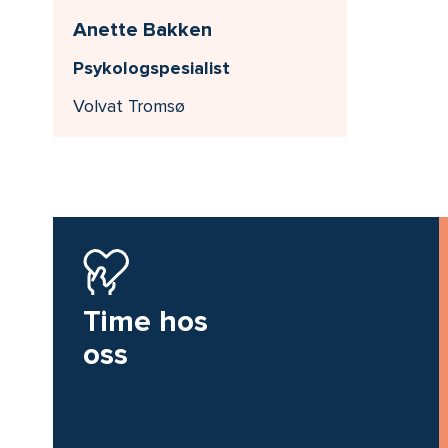
Anette Bakken
Psykologspesialist
Volvat Tromsø
Time hos
oss