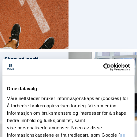
Skap et godt
arbeidsmiljø på
hjemmekontoret
Dine datavalg
Våre nettsteder bruker informasjonskapsler (cookies) for
å forbedre brukeropplevelsen for deg. Vi samler inn
informasjon om bruksmønstre og interesser for å skape
bedre innhold og funksjonalitet, samt
vise personaliserte annonser. Noen av disse
Ernærings­fysiologens
informasjonskapslene er fra tredjepart, som Google (
se
mattips til god