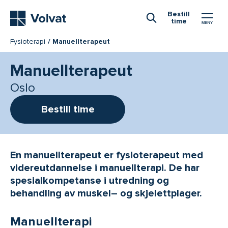
Hovedmeny
Bestill
time
Åpne Søk
Fysioterapi
Manuellterapeut
Manuellterapeut
Oslo
Bestill time
En manuellterapeut er fysioterapeut med
videreutdannelse i manuellterapi. De har
spesialkompetanse i utredning og
behandling av muskel– og skjelettplager.
Manuellterapi