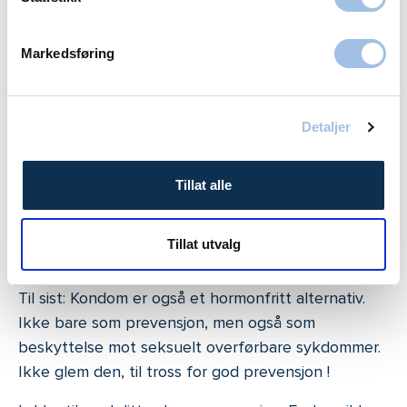
ultralyd ved en gynekologisk undersøkelse, og om
du ikke har blitt undersøkt mtp dette tidligere må
Markedsføring
det vurderes ved planlagt innsetting. Om alt ligger
tilrette kan spiralen settes inn ved samme
undersøkelse.
Detaljer
Om du ønsker denne nye typen spiral, må du
kontrollere at den gynekologen du går til kan sette
Tillat alle
den inn. Søk evt på nettet og bestill time.
Tillat utvalg
Kondom
Til sist: Kondom er også et hormonfritt alternativ.
Ikke bare som prevensjon, men også som
beskyttelse mot seksuelt overførbare sykdommer.
Ikke glem den, til tross for god prevensjon !