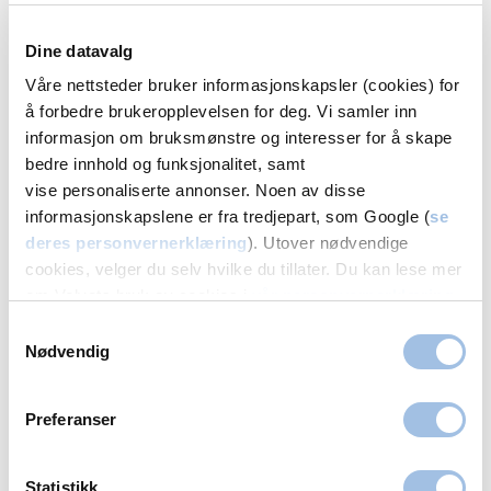
da dosen er større enn ved for eksempel en
hormonspiral.
Dine datavalg
Våre nettsteder bruker informasjonskapsler (cookies) for
å forbedre brukeropplevelsen for deg. Vi samler inn
Hormonfrie alternativer
informasjon om bruksmønstre og interesser for å skape
bedre innhold og funksjonalitet, samt
vise personaliserte annonser. Noen av disse
Kobberspiral
informasjonskapslene er fra tredjepart, som Google (
se
For den som er hormonfølsom finnes alternativet
deres personvernerklæring
). Utover nødvendige
cookies, velger du selv hvilke du tillater. Du kan lese mer
kobberspiral. Den irriterer ved sitt nærvær i
om Volvats bruk av cookies i
vår personvernerklæring
.
livmorhulen, og sæden liker ikke kobber. De gamle
Samtykkevalg
kobberspiralene førte til vesentlig kraftigere
Nødvendig
menstruasjonsblødninger, men nå er det kommet
en ny type kobberspiral som ikke skal øke
Preferanser
mensmengden. For å kunne sette inn denne typen
av spiral må gynekologen vurdere om din livmor
egner seg i form og veggtykkelse. Det ser man ved
Statistikk