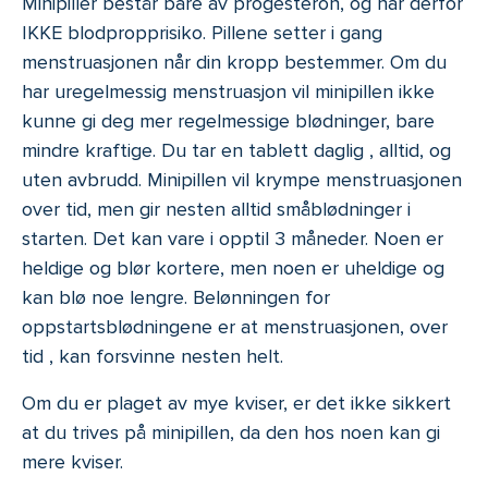
Minipiller består bare av progesteron, og har derfor
IKKE blodpropprisiko. Pillene setter i gang
menstruasjonen når din kropp bestemmer. Om du
har uregelmessig menstruasjon vil minipillen ikke
kunne gi deg mer regelmessige blødninger, bare
mindre kraftige. Du tar en tablett daglig , alltid, og
uten avbrudd. Minipillen vil krympe menstruasjonen
over tid, men gir nesten alltid småblødninger i
starten. Det kan vare i opptil 3 måneder. Noen er
heldige og blør kortere, men noen er uheldige og
kan blø noe lengre. Belønningen for
oppstartsblødningene er at menstruasjonen, over
tid , kan forsvinne nesten helt.
Om du er plaget av mye kviser, er det ikke sikkert
at du trives på minipillen, da den hos noen kan gi
mere kviser.