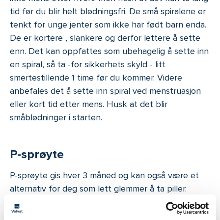
tid før du blir helt blødningsfri. De små spiralene er
tenkt for unge jenter som ikke har født barn enda.
De er kortere , slankere og derfor lettere å sette
enn. Det kan oppfattes som ubehagelig å sette inn
en spiral, så ta -for sikkerhets skyld - litt
smertestillende 1 time før du kommer. Videre
anbefales det å sette inn spiral ved menstruasjon
eller kort tid etter mens. Husk at det blir
småblødninger i starten.
P-sprøyte
P-sprøyte gis hver 3 måned og kan også være et
alternativ for deg som lett glemmer å ta piller.
Småblødninger i starten, er vanlig også her. Mindre
mens etter hvert Og litt risiko for kviser og tristhet,