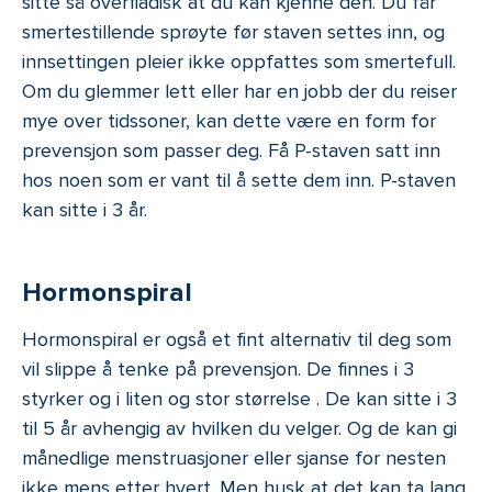
sitte så overfladisk at du kan kjenne den. Du får
smertestillende sprøyte før staven settes inn, og
innsettingen pleier ikke oppfattes som smertefull.
Om du glemmer lett eller har en jobb der du reiser
mye over tidssoner, kan dette være en form for
prevensjon som passer deg. Få P-staven satt inn
hos noen som er vant til å sette dem inn. P-staven
kan sitte i 3 år.
Hormonspiral
Hormonspiral er også et fint alternativ til deg som
vil slippe å tenke på prevensjon. De finnes i 3
styrker og i liten og stor størrelse . De kan sitte i 3
til 5 år avhengig av hvilken du velger. Og de kan gi
månedlige menstruasjoner eller sjanse for nesten
ikke mens etter hvert. Men husk at det kan ta lang