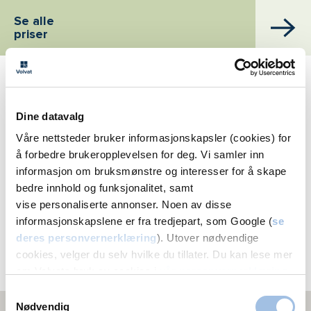
Se alle
priser
Håndkirurgi i Bergen tilbys på
Dine datavalg
Våre nettsteder bruker informasjonskapsler (cookies) for
Volvat
å forbedre brukeropplevelsen for deg. Vi samler inn
Ulriksdal
informasjon om bruksmønstre og interesser for å skape
bedre innhold og funksjonalitet, samt
Ulriksdal 2
vise personaliserte annonser. Noen av disse
5009 Bergen
informasjonskapslene er fra tredjepart, som Google (
se
55 11 20 50
deres personvernerklæring
). Utover nødvendige
cookies, velger du selv hvilke du tillater. Du kan lese mer
Melding
om Volvats bruk av cookies i
vår personvernerklæring
.
Samtykkevalg
Nødvendig