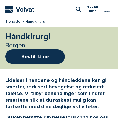
Hovedmeny
Bestill
time
Åpne Søk
Tjenester
Håndkirurgi
Håndkirurgi
Bergen
Bestill time
Lidelser i hendene og håndleddene kan gi
smerter, redusert bevegelse og redusert
følelse. Vi tilbyr behandlinger som lindrer
smertene slik at du raskest mulig kan
fortsette med dine daglige aktiviteter.
Du kan benytte din helseforsikring hos oss.