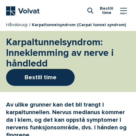
Hovedmeny
Bestill
time
Åpne Søk
Håndkirurgi
Karpaltunnelsyndrom (Carpal tunnel syndrom)
Karpaltunnelsyndrom:
Inneklemming av nerve i
håndledd
Bestill time
Av ulike grunner kan det bli trangt i
karpaltunnellen. Nervus medianus kommer
da i klem, og det kan oppstå symptomer i
nervens funksjonsområde, dvs. i hånden og
fingrene.