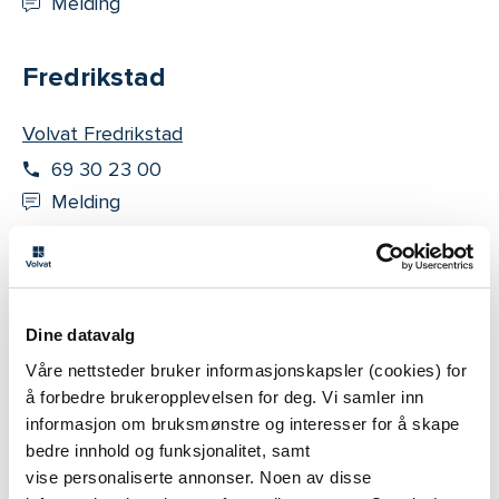
Melding
Fredrikstad
Volvat Fredrikstad
69 30 23 00
Melding
Porsgrunn
Volvat Down Town
Dine datavalg
23 01 80 30
Våre nettsteder bruker informasjonskapsler (cookies) for
å forbedre brukeropplevelsen for deg. Vi samler inn
Melding
informasjon om bruksmønstre og interesser for å skape
bedre innhold og funksjonalitet, samt
Stavanger
vise personaliserte annonser. Noen av disse