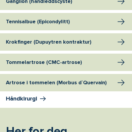
Ganglion (håndleddscyste)
Tennisalbue (Epicondylitt)
Krokfinger (Dupuytren kontraktur)
Tommelartrose (CMC-artrose)
Artrose i tommelen (Morbus d`Quervain)
Håndkirurgi
Her for deg