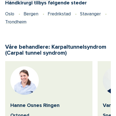
Håndkirurgi tilbys følgende steder
Oslo
Bergen
Fredrikstad
Stavanger
Trondheim
Våre behandlere: Karpaltunnelsyndrom
(Carpal tunnel syndrom)
Hanne Osnes Ringen
Vanja
Ortoped
Spesia