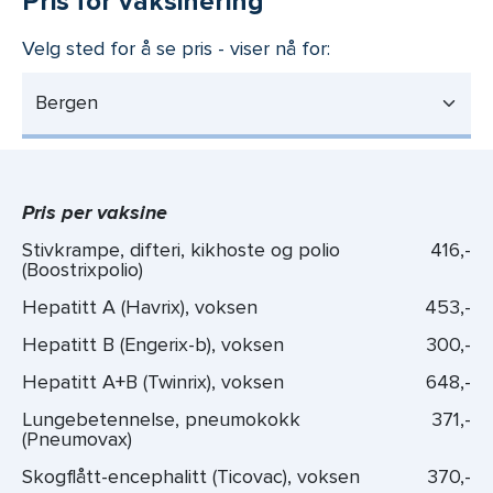
Pris for vaksinering
Velg sted for å se pris - viser nå for:
Bergen
Pris per vaksine
Stivkrampe, difteri, kikhoste og polio
416,-
(Boostrixpolio)
Hepatitt A (Havrix), voksen
453,-
Hepatitt B (Engerix-b), voksen
300,-
Hepatitt A+B (Twinrix), voksen
648,-
Lungebetennelse, pneumokokk
371,-
(Pneumovax)
Skogflått-encephalitt (Ticovac), voksen
370,-