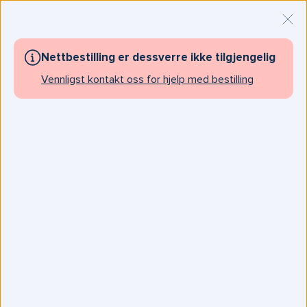
Hovedmeny
Bestill
Luk
time
Åpne Søk
Nettbestilling er dessverre ikke tilgjengelig
Vaksinasjon
Allergivaksinasjon
Vennligst kontakt oss for hjelp med bestilling
Allergivaksine - effektiv
behandling med tabletter
Bestill time
Du kan relativt enkelt og effektivt behandle
din allergi mot bjørk, gress og husstøvmidd.
Få utredet og skreddersydd
vaksinebehandling for deg eller ditt barn.
Nå er tiden for å starte vaksinasjon mot