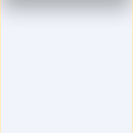
2
3
Vis nærmeste senter
Vaksinasjon tilbys følgende steder
Oslo
Bergen
Drammen
Porsgrunn
Stavanger
Hamar
Våre behandlere: Allergivaksinasjon