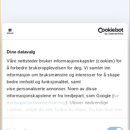
Volvat Laguneparken
55 11 20 00
Melding
Volvat Åsane
55 11 20 45
Melding
Dine datavalg
Våre nettsteder bruker informasjonskapsler (cookies) for
å forbedre brukeropplevelsen for deg. Vi samler inn
Drammen
informasjon om bruksmønstre og interesser for å skape
bedre innhold og funksjonalitet, samt
Volvat CC Drammen
vise personaliserte annonser. Noen av disse
23 01 80 50
informasjonskapslene er fra tredjepart, som Google (
se
Melding
deres personvernerklæring
). Utover nødvendige
cookies, velger du selv hvilke du tillater. Du kan lese mer
om Volvats bruk av cookies i
vår personvernerklæring
.
Porsgrunn
Samtykkevalg