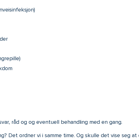
nveisinfeksjon)
der
grepille)
ykdom
svar, råd og og eventuell behandling med en gang.
ng? Det ordner vi i samme time. Og skulle det vise seg at