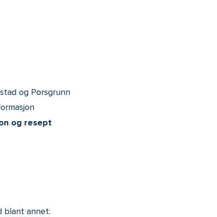
kstad og Porsgrunn
nformasjon
jon og resept
 blant annet: