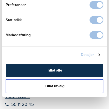
Volvat Majorstuen
22 95 75 00
Melding
Volvat Nationaltheatret
23 68 25 00
Melding
Bergen
Volvat Laguneparken
55 11 20 00
Melding
Volvat Åsane
55 11 20 45