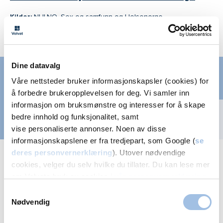
Kilder:
NHI.NO
,
Sex og samfunn
og
Helsenorge
Hva koster en konsultasjon?
Se alle
priser
Prevensjon tilbys følgende steder
Oslo