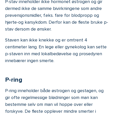
P-stav inneholder ikke hormonet østrogen og gir
dermed ikke de samme bivirkningene som andre
prevensjonsmidler, f.eks. fare for blodpropp og
hjerte-og karsykdom. Derfor kan de fleste bruke p-
stav dersom de ønsker.
Dine datavalg
Staven kan ikke knekke og er omtrent 4
Våre nettsteder bruker informasjonskapsler (cookies) for
centimeter lang. En lege eller gynekolog kan sette
å forbedre brukeropplevelsen for deg. Vi samler inn
p-staven inn med lokalbedøvelse og prosedyren
informasjon om bruksmønstre og interesser for å skape
innebærer ingen smerte.
bedre innhold og funksjonalitet, samt
vise personaliserte annonser. Noen av disse
informasjonskapslene er fra tredjepart, som Google (
se
P-ring
deres personvernerklæring
). Utover nødvendige
cookies, velger du selv hvilke du tillater. Du kan lese mer
P-ring inneholder både østrogen og gestagen, og
om Volvats bruk av cookies i
vår personvernerklæring
.
gir ofte regelmessige blødninger som man kan
Samtykkevalg
bestemme selv om man vil hoppe over eller
Nødvendig
forskyve. De fleste opplever mindre smerter i