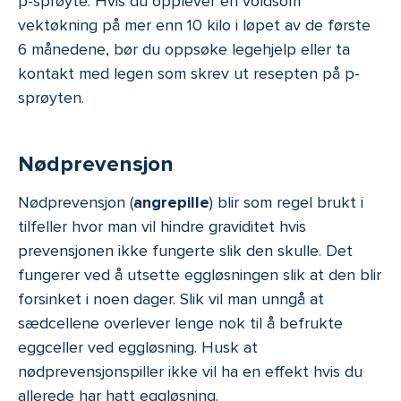
p-sprøyte. Hvis du opplever en voldsom
vektøkning på mer enn 10 kilo i løpet av de første
6 månedene, bør du oppsøke legehjelp eller ta
kontakt med legen som skrev ut resepten på p-
sprøyten.
Nødprevensjon
Nødprevensjon (
angrepille
) blir som regel brukt i
tilfeller hvor man vil hindre graviditet hvis
prevensjonen ikke fungerte slik den skulle. Det
fungerer ved å utsette eggløsningen slik at den blir
forsinket i noen dager. Slik vil man unngå at
sædcellene overlever lenge nok til å befrukte
eggceller ved eggløsning. Husk at
nødprevensjonspiller ikke vil ha en effekt hvis du
allerede har hatt eggløsning.