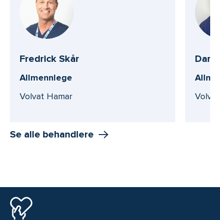
Fredrick Skår
Danie
Allmennlege
Allme
Volvat Hamar
Volvat
Se alle behandlere