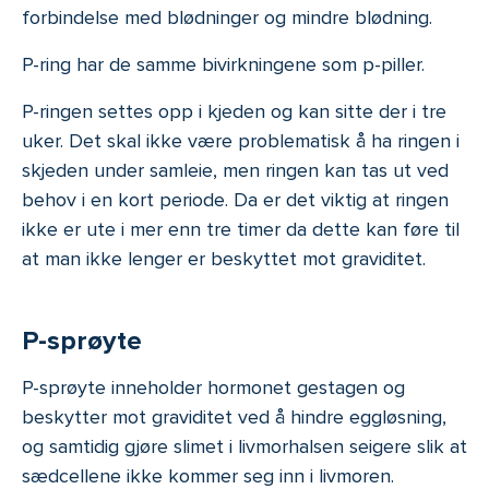
forbindelse med blødninger og mindre blødning.
Preferanser
P-ring har de samme bivirkningene som p-piller.
Statistikk
P-ringen settes opp i kjeden og kan sitte der i tre
uker. Det skal ikke være problematisk å ha ringen i
Markedsføring
skjeden under samleie, men ringen kan tas ut ved
behov i en kort periode. Da er det viktig at ringen
ikke er ute i mer enn tre timer da dette kan føre til
Detaljer
at man ikke lenger er beskyttet mot graviditet.
Tillat alle
P-sprøyte
P-sprøyte inneholder hormonet gestagen og
Tillat utvalg
beskytter mot graviditet ved å hindre eggløsning,
og samtidig gjøre slimet i livmorhalsen seigere slik at
sædcellene ikke kommer seg inn i livmoren.