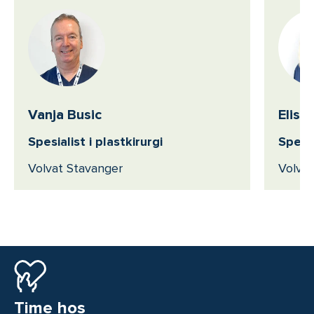
Vanja Busic
Elisa
Spesialist i plastkirurgi
Spesia
Volvat Stavanger
Volvat
Time hos