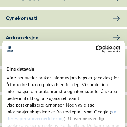
Gynekomasti
Arrkorreksjon
Utstående ører-operasjon (øreplastikk)
Dine datavalg
Mageplastikk
Våre nettsteder bruker informasjonskapsler (cookies) for
å forbedre brukeropplevelsen for deg. Vi samler inn
Bukplastikk - Delte magemuskler
informasjon om bruksmønstre og interesser for å skape
bedre innhold og funksjonalitet, samt
Plastisk kirurgi: Ansikt
vise personaliserte annonser. Noen av disse
Ansiktsløft (facelift) - Panneløft / øyenbrynsløft - Halsløft -
informasjonskapslene er fra tredjepart, som Google (
se
Hakeimplantat - Buccal fettpute (kinnreduksjon)
deres personvernerklæring
). Utover nødvendige
cookies, velger du selv hvilke du tillater. Du kan lese mer