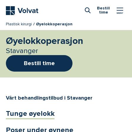
Hovedmeny
Bestill
time
Åpne Søk
Plastisk kirurgi
Øyelokkoperasjon
Øyelokkoperasjon
Stavanger
Bestill time
Vårt behandlingstilbud i Stavanger
Tunge øyelokk
Poser under øynene