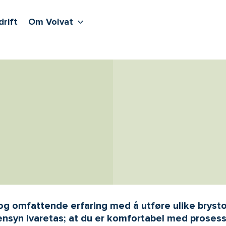
lere undernivåer
jenester
Våre sentre
Vis flere undernivåer
Om Volvat
drift
Om Volvat
 og omfattende erfaring med å utføre ulike brysto
e hensyn ivaretas; at du er komfortabel med prose