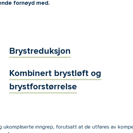
ålende fornøyd med.
Brystreduksjon
Kombinert brystløft og
brystforstørrelse
 og ukompliserte inngrep, forutsatt at de utføres av kom