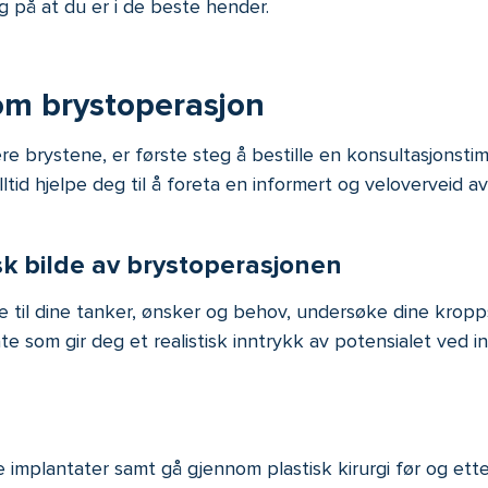
g på at du er i de beste hender.
om brystoperasjon
 brystene, er første steg å bestille en konsultasjonstime
alltid hjelpe deg til å foreta en informert og veloverveid a
isk bilde av brystoperasjonen
te til dine tanker, ønsker og behov, undersøke dine kro
 som gir deg et realistisk inntrykk av potensialet ved i
implantater samt gå gjennom plastisk kirurgi før og etter-