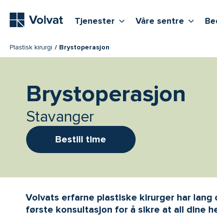
Hovedmeny
Vis flere undernivåer
Vis f
T
Tjenester
Våre sentre
Be
Plastisk kirurgi
Brystoperasjon
Brystoperasjon
Stavanger
Bestill time
Volvats erfarne plastiske kirurger har lang
første konsultasjon for å sikre at all din