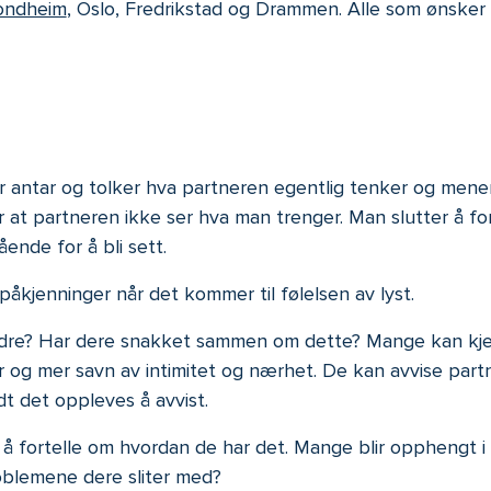
rondheim
, Oslo, Fredrikstad og Drammen. Alle som ønsker i
er antar og tolker hva partneren egentlig tenker og mene
er at partneren ikke ser hva man trenger. Man slutter å 
ende for å bli sett.
 påkjenninger når det kommer til følelsen av lyst.
dre? Har dere snakket sammen om dette? Mange kan kjenn
g mer savn av intimitet og nærhet. De kan avvise partnere
dt det oppleves å avvist.
å fortelle om hvordan de har det. Mange blir opphengt i 
oblemene dere sliter med?