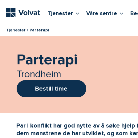
Hovedmeny
Vis flere undernivåer
Vis f
T
Tjenester
Våre sentre
Be
Tjenester
Parterapi
Parterapi
Trondheim
Bestill time
Par i konflikt har god nytte av å søke hjelp 
dem mønstrene de har utviklet, og som kan 