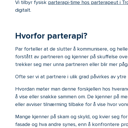
Vi tilbyr fysisk
parterapi-time hos parterapeut i T
digitalt.
Hvorfor parterapi?
Par forteller at de slutter å kommunisere, og hell
forstått av partneren og kjenner på skuffelse ov
trekker seg mer unna partneren eller blir mer pågå
Ofte ser vi at partnere i ulik grad påvirkes av ytre
Hvordan møter man denne forskjellen hos hveran
å vise eller snakke sammen om. De kjenner på mer o
eller avviser tilnærming tilbake for å vise hvor von
Mange kjenner på skam og skyld, og kvier seg for 
fasade og hva andre synes, enn å konfrontere pr