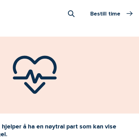
Bestill time
Åpne Søk
t hjelper å ha en nøytral part som kan vise
el.