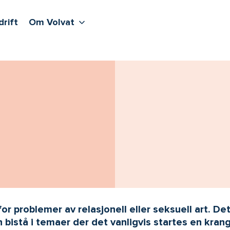
lere undernivåer
jenester
Våre sentre
Vis flere undernivåer
Om Volvat
drift
Om Volvat
for problemer av relasjonell eller seksuell art. De
bistå i temaer der det vanligvis startes en krang