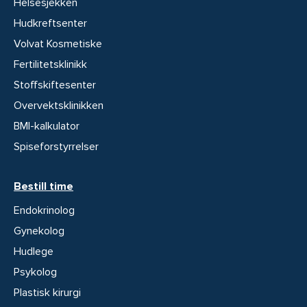
Helsesjekken
Hudkreftsenter
Volvat Kosmetiske
Fertilitetsklinikk
Stoffskiftesenter
Overvektsklinikken
BMI-kalkulator
Spiseforstyrrelser
Bestill time
Endokrinolog
Gynekolog
Hudlege
Psykolog
Plastisk kirurgi