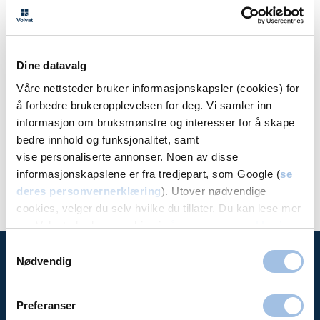
Dine datavalg
Våre nettsteder bruker informasjonskapsler (cookies) for
Pia Nyborg
Nils 
å forbedre brukeropplevelsen for deg. Vi samler inn
informasjon om bruksmønstre og interesser for å skape
Psykologspesialist
Psyko
bedre innhold og funksjonalitet, samt
Volvat CC Drammen
Volva
vise personaliserte annonser. Noen av disse
informasjonskapslene er fra tredjepart, som Google (
se
deres personvernerklæring
). Utover nødvendige
cookies, velger du selv hvilke du tillater. Du kan lese mer
om Volvats bruk av cookies i
vår personvernerklæring
.
Samtykkevalg
Nødvendig
Time hos
Preferanser
oss