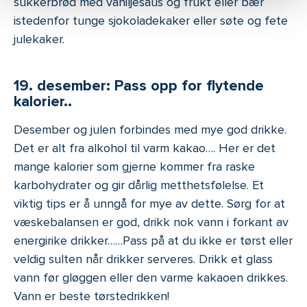
sukkerbrød med vaniljesaus og frukt eller bær
istedenfor tunge sjokoladekaker eller søte og fete
julekaker.
19. desember: Pass opp for flytende
kalorier..
Desember og julen forbindes med mye god drikke.
Det er alt fra alkohol til varm kakao…. Her er det
mange kalorier som gjerne kommer fra raske
karbohydrater og gir dårlig metthetsfølelse. Et
viktig tips er å unngå for mye av dette. Sørg for at
væskebalansen er god, drikk nok vann i forkant av
energirike drikker……Pass på at du ikke er tørst eller
veldig sulten når drikker serveres. Drikk et glass
vann før gløggen eller den varme kakaoen drikkes.
Vann er beste tørstedrikken!