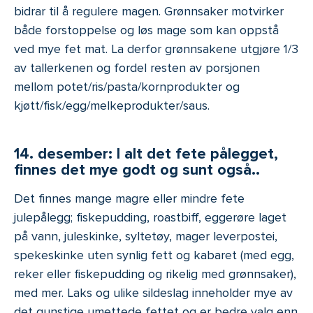
bidrar til å regulere magen. Grønnsaker motvirker
både forstoppelse og løs mage som kan oppstå
ved mye fet mat. La derfor grønnsakene utgjøre 1/3
av tallerkenen og fordel resten av porsjonen
mellom potet/ris/pasta/kornprodukter og
kjøtt/fisk/egg/melkeprodukter/saus.
14. desember: I alt det fete pålegget,
finnes det mye godt og sunt også..
Det finnes mange magre eller mindre fete
julepålegg; fiskepudding, roastbiff, eggerøre laget
på vann, juleskinke, syltetøy, mager leverpostei,
spekeskinke uten synlig fett og kabaret (med egg,
reker eller fiskepudding og rikelig med grønnsaker),
med mer. Laks og ulike sildeslag inneholder mye av
det gunstige umettede fettet og er bedre valg enn