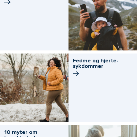
Fedme og hjerte­
sykdommer
10 myter om