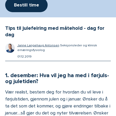
Bestill time
Tips til julefeiring med måtehold - dag for
dag
-
Janne Langehaug Antonsen
Seksjonsleder og klinisk
ernæringsfysiolog
01.12.2019
1. desember: Hva vil jeg ha med i førjuls-
og juletiden?
Vær realist, bestem deg for hvordan du vil leve i
førjulstiden, gjennom julen og i januar. Ønsker du å
ta det som det kommer, og gjøre endringer tilbake i
januar….så gjør du det og nyter tilværelsen. Ønsker