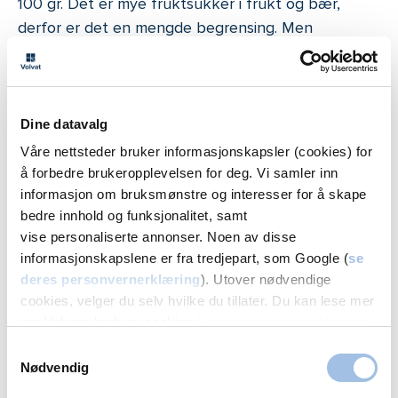
100 gr. Det er mye fruktsukker i frukt og bær,
derfor er det en mengde begrensing. Men
sammenlignet med sjokolade, vingummi osv er frukt
og bær mye sunnere siden det følger med mange
nødvendige næringsstoffer.
Dine datavalg
Våre nettsteder bruker informasjonskapsler (cookies) for
17. desember: Er desserter alltid
å forbedre brukeropplevelsen for deg. Vi samler inn
bomber?
informasjon om bruksmønstre og interesser for å skape
Desserter kan være kaloririke. På enkle måter kan
bedre innhold og funksjonalitet, samt
vise personaliserte annonser. Noen av disse
du redusere fettinnholdet. En porsjon med 75 g
informasjonskapslene er fra tredjepart, som Google (
se
riskrem med 1 dl rød saus ligger innenfor
deres personvernerklæring
). Utover nødvendige
anbefalingene, dersom risgrøten lages på ekstra
cookies, velger du selv hvilke du tillater. Du kan lese mer
lett eller lettmelk og det brukes 3 dl kremfløte til
om Volvats bruk av cookies i
vår personvernerklæring
.
10 dl risgrøt.
Samtykkevalg
Nødvendig
Smarte desserter kan du også lage ved å bruke