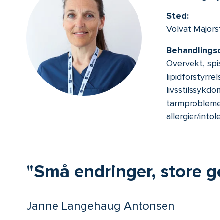
Sted:
Volvat Majors
Behandlings
Overvekt, spis
lipidforstyrre
livsstilssykd
tarmproblemer
allergier/intol
Små endringer, store g
Janne Langehaug Antonsen