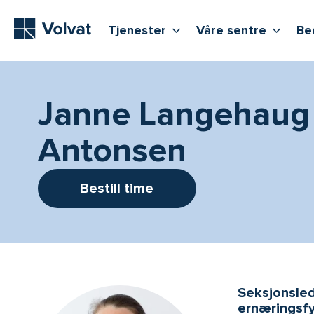
Hovedmeny
Vis flere undernivåer
Vis f
T
Tjenester
Våre sentre
Be
Janne Langehaug
Antonsen
Bestill time
Seksjonsled
ernæringsfy