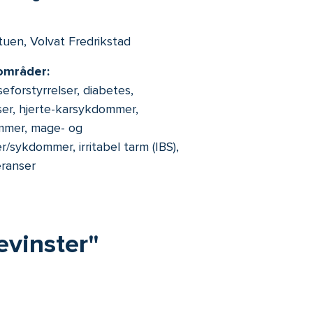
tuen, Volvat Fredrikstad
områder:
eforstyrrelser, diabetes,
lser, hjerte-karsykdommer,
ommer, mage- og
/sykdommer, irritabel tarm (IBS),
eranser
evinster