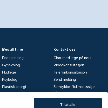
Bestill time
Kontakt oss
Endokrinolog
Chat med lege på nett
Gynekolog
Videokonsultasjon
Hudlege
Telefonkonsultasjon
Psykolog
Send melding
Plastisk kirurgi
Samtykke-/fullmaktsskje
ma
Fysioterapi
Klageskjema
Ortoped
Tillat alle
Kontaktskjema