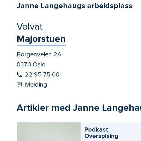
Janne Langehaugs arbeidsplass
Volvat
Majorstuen
Borgenveien 2A
0370 Oslo
22 95 75 00
Melding
Artikler med Janne Langeh
Podkast:
Overspising