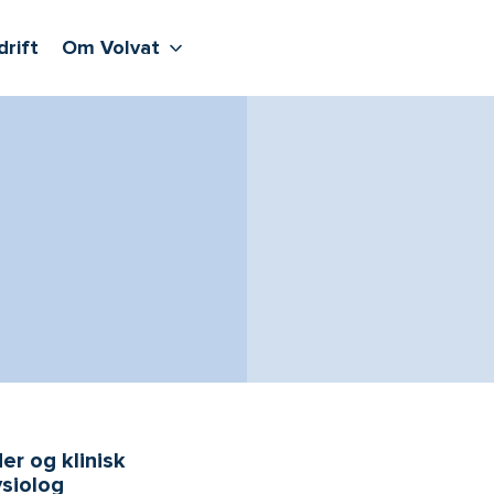
lere undernivåer
jenester
Våre sentre
Vis flere undernivåer
Om Volvat
drift
Om Volvat
er og klinisk
siolog