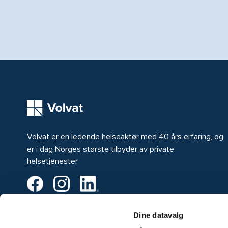
Volvat er en ledende helseaktør med 40 års erfaring, og
er i dag Norges største tilbyder av private
helsetjenester
Volvat på Facebook
Volvat på Instagram
Volvat på LinkedIn
© Volvat Medisinske Senter AS
Dine datavalg