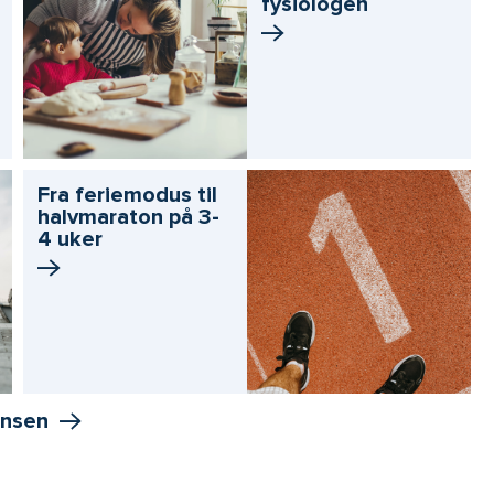
fysiologen
Fra feriemodus til
halvmaraton på 3-
4 uker
onsen