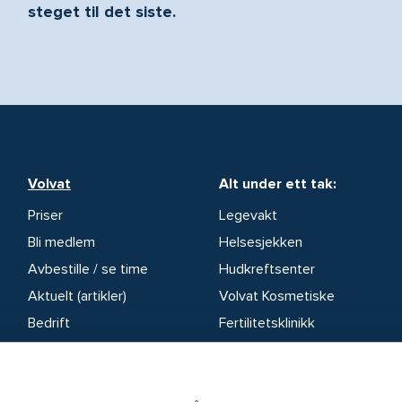
steget til det siste.
Volvat
Alt under ett tak:
Priser
Legevakt
Bli medlem
Helsesjekken
Avbestille / se time
Hudkreftsenter
Aktuelt (artikler)
Volvat Kosmetiske
Bedrift
Fertilitetsklinikk
Forsikring
Stoffskiftesenter
Offentlige avtaler
Overvektsklinikken