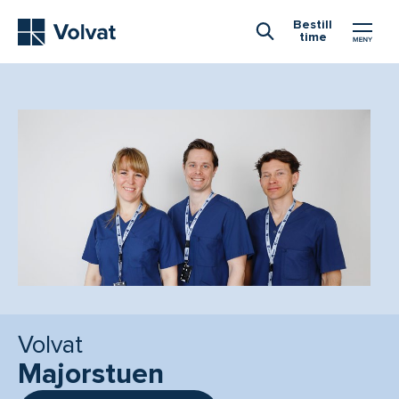
Hovedmeny
Bestill
time
Åpne Søk
Volvat
Majorstuen