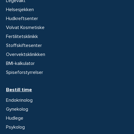
Legevakt
Helsesjekken
Hudkreftsenter
Volvat Kosmetiske
Fertilitetsklinikk
Stoffskiftesenter
Overvektsklinikken
BMI-kalkulator
Spiseforstyrrelser
Bestill time
Endokrinolog
Gynekolog
Hudlege
Psykolog