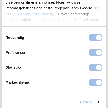
vise personaliserte annonser. Noen av disse
informasjonskapslene er fra tredjepart, som Google (
se
deres personvernerklæring
). Utover nødvendige
cookies, velger du selv hvilke du tillater. Du kan lese mer
om Volvats bruk av cookies i
vår personvernerklæring
.
Samtykkevalg
Volvat - her for deg
Nødvendig
Preferanser
Statistikk
For å se YouTube-video må du samtykke
Markedsføring
til
Google sin personverneklæring
.
Samtykk til YouTube
Detaljer