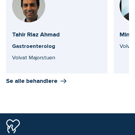
Tahir Riaz Ahmad
Mina 
Gastroenterolog
Volvat
Volvat Majorstuen
Se alle behandlere