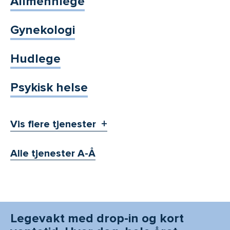
Allmennlege
Gynekologi
Hudlege
Psykisk helse
Vis flere tjenester
Alle tjenester A-Å
Legevakt med drop-in og kort