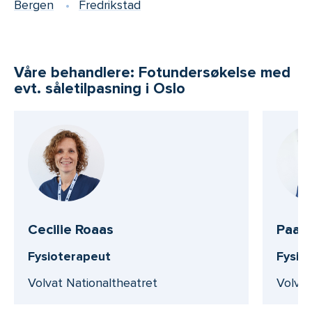
Bergen
Fredrikstad
Våre behandlere: Fotundersøkelse med
evt. såletilpasning i Oslo
Cecilie Roaas
Paal
Fysioterapeut
Fysio
Volvat Nationaltheatret
Volvat