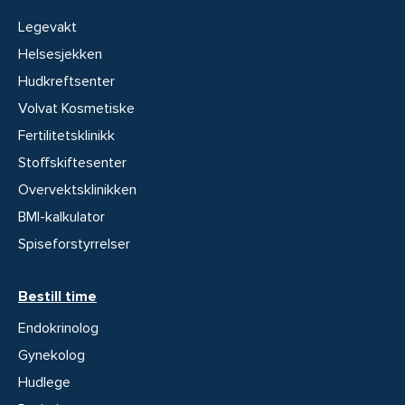
Legevakt
Helsesjekken
Hudkreftsenter
Volvat Kosmetiske
Fertilitetsklinikk
Stoffskiftesenter
Overvektsklinikken
BMI-kalkulator
Spiseforstyrrelser
Bestill time
Endokrinolog
Gynekolog
Hudlege