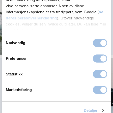
Ernærings­fysiologens
vise personaliserte annonser. Noen av disse
mattips til god
informasjonskapslene er fra tredjepart, som Google (
se
prestasjon ved løp
deres personvernerklæring
). Utover nødvendige
cookies, velger du selv hvilke du tillater. Du kan lese mer
om Volvats bruk av cookies i
vår personvernerklæring
.
Samtykkevalg
Nødvendig
Preferanser
Noen plager skal man
ha - eller?
Statistikk
Markedsføring
Detaljer