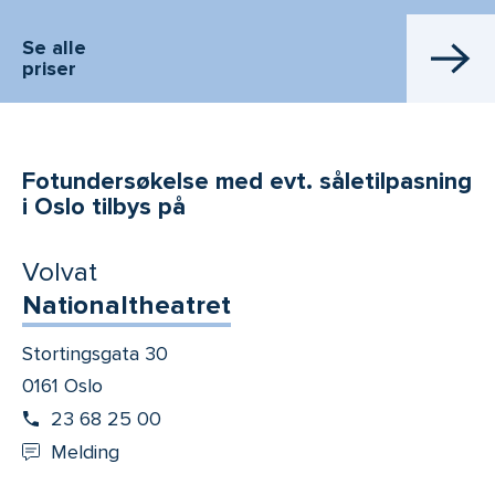
Se alle
priser
Fotundersøkelse med evt. såletilpasning
i Oslo tilbys på
Volvat
Nationaltheatret
Stortingsgata 30
0161 Oslo
23 68 25 00
Melding