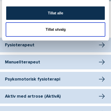
Se alle fysioterapi-artikler
Tillat alle
Tillat utvalg
Vårt behandlingstilbud i Oslo
Fysioterapeut
Manuellterapeut
Psykomotorisk fysioterapi
Aktiv med artrose (AktivA)