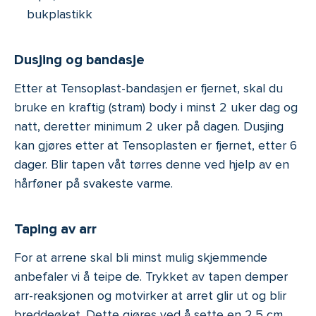
bukplastikk
Dusjing og bandasje
Etter at Tensoplast-bandasjen er fjernet, skal du
bruke en kraftig (stram) body i minst 2 uker dag og
natt, deretter minimum 2 uker på dagen. Dusjing
kan gjøres etter at Tensoplasten er fjernet, etter 6
dager. Blir tapen våt tørres denne ved hjelp av en
hårføner på svakeste varme.
Taping av arr
For at arrene skal bli minst mulig skjemmende
anbefaler vi å teipe de. Trykket av tapen demper
arr-reaksjonen og motvirker at arret glir ut og blir
breddeøket. Dette gjøres ved å sette en 2,5 cm