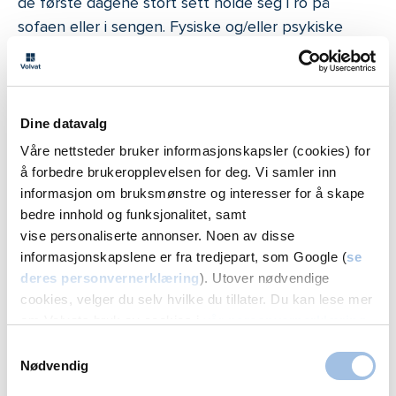
de første dagene stort sett holde seg i ro på
sofaen eller i sengen. Fysiske og/eller psykiske
anstrengelser vil medføre blodtrykksøkning og
øker risikoen for komplikasjoner (spesielt
etterblødning).
Dine datavalg
Det er likevel viktig å røre på tær og ben for å
Våre nettsteder bruker informasjonskapsler (cookies) for
forhindre blodpropp­dannelse. Man vil trenge hjelp
å forbedre brukeropplevelsen for deg. Vi samler inn
til barnepass og husarbeid i minst 2-3 ukers tid.
informasjon om bruksmønstre og interesser for å skape
Vanlig sykmeldingstid for liten mageplastikk er ca. 2
bedre innhold og funksjonalitet, samt
uker og for full mageplastikk ca 4 uker.
vise personaliserte annonser. Noen av disse
informasjonskapslene er fra tredjepart, som Google (
se
Smertestillende tas ved behov som foreskrevet på
deres personvernerklæring
). Utover nødvendige
forpakningen. For mye smertestillende vil kunne
cookies, velger du selv hvilke du tillater. Du kan lese mer
medføre kvalme og magesmerter.
om Volvats bruk av cookies i
vår personvernerklæring
.
Samtykkevalg
Nødvendig
Stramming i såret