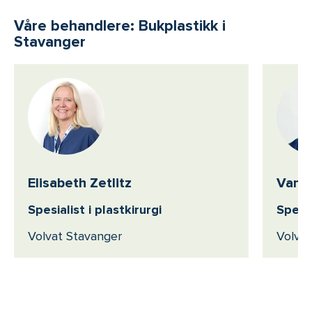
Våre behandlere: Bukplastikk i
Stavanger
Elisabeth Zetlitz
Vanja
Spesialist i plastkirurgi
Spesia
Volvat Stavanger
Volvat