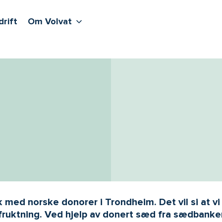
lere undernivåer
jenester
Våre sentre
Vis flere undernivåer
Om Volvat
drift
Om Volvat
k med norske donorer i Trondheim. Det vil si at 
ruktning. Ved hjelp av donert sæd fra sædbanken