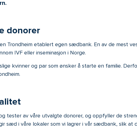
rn.
e donorer
piren Trondheim etablert egen sædbank. En av de mest ves
ennom IVF eller inseminasjon i Norge.
slige kvinner og par som ønsker å starte en familie. Derf
rondheim.
litet
 tester av våre utvalgte donorer, og oppfyller de streng
r sæd i våre lokaler som vi lagrer i vår sædbank, slik at 