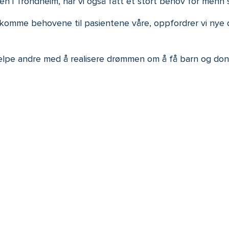
en i Trondheim, har vi også fått et stort behov for menn
omme behovene til pasientene våre, oppfordrer vi nye dono
elpe andre med å realisere drømmen om å få barn og do