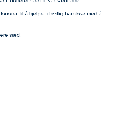
 som donerer sæd til vår sædbank.
rer til å hjelpe ufrivillig barnløse med å
nere sæd.