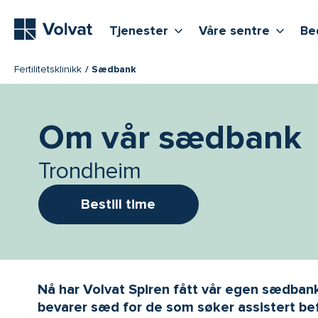
Hovedmeny
Vis flere undernivåer
Vis f
T
Tjenester
Våre sentre
Be
Fertilitetsklinikk
Sædbank
Om vår sædbank
Trondheim
Bestill time
Nå har Volvat Spiren fått vår egen sædban
bevarer sæd for de som søker assistert bef