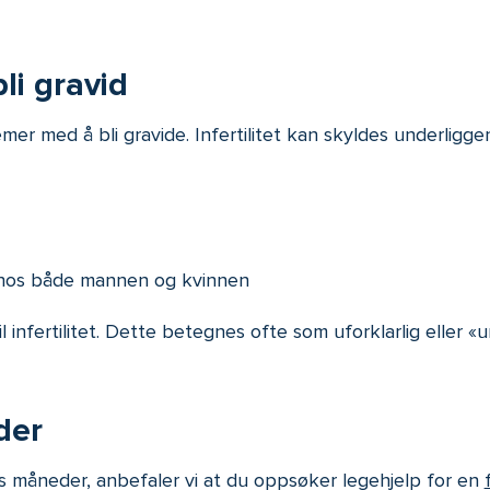
li gravid
emer med å bli gravide. Infertilitet kan skyldes underli
tet hos både mannen og kvinnen
il infertilitet. Dette betegnes ofte som uforklarlig eller «u
der
ks måneder, anbefaler vi at du oppsøker legehjelp for en