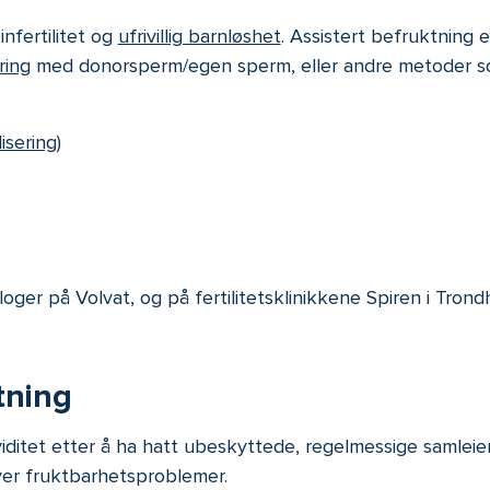
nfertilitet og
ufrivillig barnløshet
. Assistert befruktning 
ring
med donorsperm/egen sperm, eller andre metoder so
lisering)
er på Volvat, og på fertilitetsklinikkene Spiren i Trondh
tning
ditet etter å ha hatt ubeskyttede, regelmessige samleier i
ver fruktbarhetsproblemer.