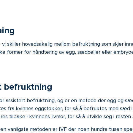
ning
vi skiller hovedsakelig mellom befruktning som skjer inne i 
ke former for håndtering av egg, sædceller eller embryoe
t befruktning
or assistert befruktning, og er en metode der egg og s
es fra kvinnes eggstokker, for så å befruktes med sæd i e
es tilbake i kvinnens livmor, for så å utvikle seg i rest
en vanligste metoden er IVF der noen hundre tusen sperm