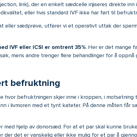
jection, link), der en enkelt sædcelle injiseres direkte i
valitet, eller hvis standard IVF ikke har ført til befruktn
 eller sædprøve, utfører vi et operativt uttak der spermi
ed IVF eller ICSI er omtrent 35%
. Her er det mange fa
orsøk, mens andre trenger flere behandlinger for å oppnå g
ert befruktning
e hvor befruktningen skjer inne i kroppen, i motsetning 
n i livmoren med et tynt kateter. På denne måten får sæ
er med hjelp av donorsæd. For at et par skal kunne br
er der det er vanskelig eller ikke mulig for et par å gjenn