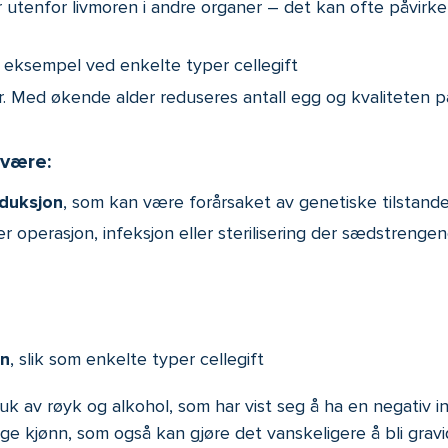
 utenfor livmoren i andre organer – det kan ofte påvirke
r eksempel ved enkelte typer cellegift
r. Med økende alder reduseres antall egg og kvaliteten 
 være:
duksjon
, som kan være forårsaket av genetiske tilstander 
 operasjon, infeksjon eller sterilisering der sædstrengen
en
, slik som enkelte typer cellegift
uk av røyk og alkohol, som har vist seg å ha en negativ in
e kjønn, som også kan gjøre det vanskeligere å bli gravid