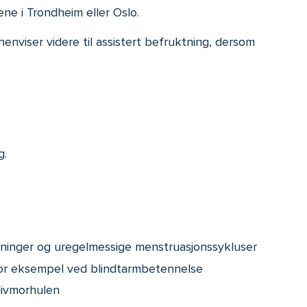
ene i Trondheim eller Oslo.
henviser videre til assistert befruktning, dersom
g.
ninger og uregelmessige menstruasjonssykluser
 for eksempel ved blindtarmbetennelse
livmorhulen