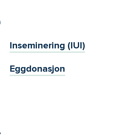
m
Inseminering (IUI)
Eggdonasjon
?