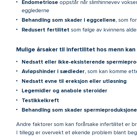
Endometriose
oppstår når slimhinnevev vokser
egglederne
Behandling som skader i eggcellene
, som fo
Redusert fertilitet
som følge av kvinnens alde
Mulige årsaker til infertilitet hos menn kan
Nedsatt eller ikke-eksisterende spermiepro
Avløpshinder i sædleder
, som kan komme etter
Nedsatt evne til ereksjon eller utløsning
Legemidler og anabole steroider
Testikkelkreft
Behandling som skader spermieproduksjon
Andre faktorer som kan forårsake infertilitet er br
I tillegg er overvekt et økende problem blant begg