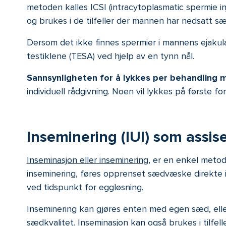
metoden kalles ICSI (intracytoplasmatic spermie in
og brukes i de tilfeller der mannen har nedsatt sædk
Dersom det ikke finnes spermier i mannens ejakulat
testiklene (TESA) ved hjelp av en tynn nål.
Sannsynligheten for å lykkes per behandling m
individuell rådgivning. Noen vil lykkes på første f
Inseminering (IUI) som assis
Inseminasjon eller inseminering
, er en enkel metod
inseminering, føres opprenset sædvæske direkte in
ved tidspunkt for eggløsning.
Inseminering kan gjøres enten med egen sæd, ell
sædkvalitet. Inseminasjon kan også brukes i tilfell