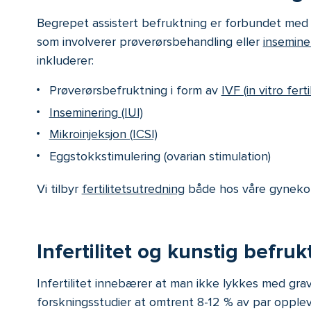
Begrepet assistert befruktning er forbundet med i
som involverer prøverørsbehandling eller
insemine
inkluderer:
Prøverørsbefruktning i form av
IVF (in vitro ferti
Inseminering (IUI)
Mikroinjeksjon (ICSI)
Eggstokkstimulering (ovarian stimulation)
Vi tilbyr
fertilitetsutredning
både hos våre gynekolog
Infertilitet og kunstig befruk
Infertilitet innebærer at man ikke lykkes med gravi
forskningsstudier at omtrent 8-12 % av par opple