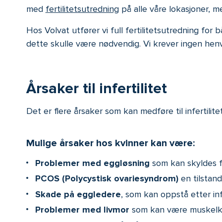
med
fertilitetsutredning
på alle våre lokasjoner, m
Hos Volvat utfører vi full fertilitetsutredning for
dette skulle være nødvendig. Vi krever ingen henvi
Årsaker til infertilitet
Det er flere årsaker som kan medføre til infertili
Mulige årsaker hos kvinner kan være:
Problemer med eggløsning
som kan skyldes f
PCOS (Polycystisk ovariesyndrom)
en tilstan
Skade på eggledere
, som kan oppstå etter in
Problemer med livmor
som kan være muskelknut