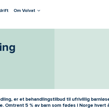
lere undernivåer
jenester
Våre sentre
Vis flere undernivåer
Om Volvat
drift
Om Volvat
ing
ing, er et behandlingstilbud til ufrivillig barnløs
. Omtrent 5 % av barn som fødes i Norge hvert år 