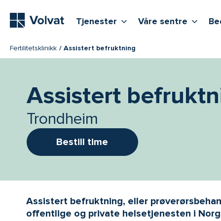
Hovedmeny
Vis flere undernivåer
Vis f
T
Tjenester
Våre sentre
Be
Fertilitetsklinikk
Assistert befruktning
Assistert befruktn
Trondheim
Bestill time
Assistert befruktning, eller prøverørsbehandl
offentlige og private helsetjenesten i Norge