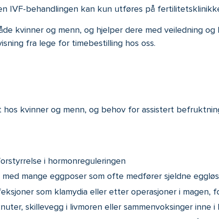
en IVF-behandlingen kan kun utføres på fertilitetsklinikk
 både kvinner og menn, og hjelper dere med veiledning og 
sning fra lege for timebestilling hos oss.
tet hos kvinner og menn, og behov for assistert befruktnin
orstyrrelse i hormonreguleringen
d med mange eggposer som ofte medfører sjeldne eggløs
feksjoner som klamydia eller etter operasjoner i magen,
er, skillevegg i livmoren eller sammenvoksinger inne i 