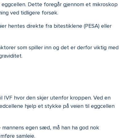
nn i eggcellen. Dette foregår gjennom et mikroskop
ing ved tidligere forsøk.
er hentes direkte fra bitestiklene (PESA) eller
ktorer som spiller inn og det er derfor viktig med
raviditet.
til IVF hvor den skjer utenfor kroppen. Ved en
dcellene hjelp et stykke på veien til eggcellen
uke mannens egen sæd, må han ha god nok
omføre samleie.