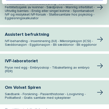
Fertilitetstest - Fertilitetsutredning - Infertilitet -
Fertilitetssjekk av kvinner - Sædprøve - Mannlig infertilitet -
Ufrivillig barnløs - Enslig eller singel kvinne - Spontanabort
IVF og mislykket IVF-forsøk - Støttesamtale hos psykolog -
Eggløsningskalkulator
Assistert befruktning
IVF-behandling - Inseminering (IUI) - Mikroinjeksjon (ICSI) -
Sæddonasjon - Eggdonasjon - Bli sæddonor - Bli eggdonor
IVF-laboratoriet
Fryse ned egg - Embryoskop - Tilbakeføring av embryo
(FER)
Om Volvat Spiren
Sædbank - Forskning - Pasienthistorier - Lovgivning -
Politiattest - Gratis samtale med sykepleier