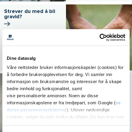
Strever du med å bli
gravid?
Dine datavalg
Våre nettsteder bruker informasjonskapsler (cookies) for
å forbedre brukeropplevelsen for deg. Vi samler inn
Ufrivillig barnløshet og
informasjon om bruksmønstre og interesser for å skape
behandling
bedre innhold og funksjonalitet, samt
vise personaliserte annonser. Noen av disse
informasjonskapslene er fra tredjepart, som Google (
se
deres personvernerklæring
). Utover nødvendige
cookies, velger du selv hvilke du tillater. Du kan lese mer
om Volvats bruk av cookies i
vår personvernerklæring
.