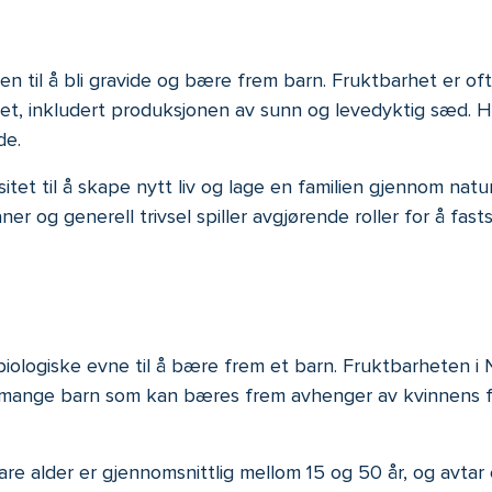
en til å bli gravide og bære frem barn. Fruktbarhet er of
tet, inkludert produksjonen av sunn og levedyktig sæd. Ho
de.
sitet til å skape nytt liv og lage en familien gjennom nat
ner og generell trivsel spiller avgjørende roller for å fa
biologiske evne til å bære frem et barn. Fruktbarheten i
or mange barn som kan bæres frem avhenger av kvinnens fe
re alder er gjennomsnittlig mellom 15 og 50 år, og avtar