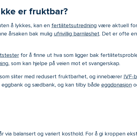
kke er fruktbar?
 uten å lykkes, kan en
fertilitetsutredning
være aktuell for
inne årsaken bak mulig
ufrivillig barnløshet
. Det er ofte en
etstester
for å finne ut hva som ligger bak fertilitetspr
ning
, som kan hjelpe på veien mot et svangerskap.
ar som sliter med redusert fruktbarhet, og innebærer
IVF-b
egen eggbank og sædbank, og kan tilby både
eggdonasjon
og
går via balansert og variert kosthold. For å gi kroppen eks