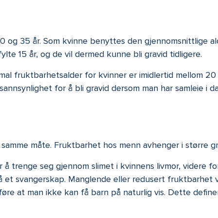
 og 35 år. Som kvinne benyttes den gjennomsnittlige alder
lte 15 år, og de vil dermed kunne bli gravid tidligere.
al fruktbarhetsalder for kvinner er imidlertid mellom 20 o
t sannsynlighet for å bli gravid dersom man har samleie i 
å samme måte. Fruktbarhet hos menn avhenger i større gr
 å trenge seg gjennom slimet i kvinnens livmor, videre for
 et svangerskap. Manglende eller redusert fruktbarhet vi
re at man ikke kan få barn på naturlig vis. Dette definere