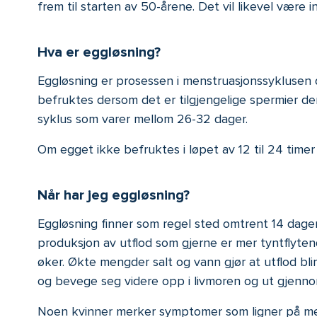
frem til starten av 50-årene. Det vil likevel være 
Hva er eggløsning?
Eggløsning er prosessen i menstruasjonssyklusen 
befruktes dersom det er tilgjengelige spermier der
syklus som varer mellom 26-32 dager.
Om egget ikke befruktes i løpet av 12 til 24 timer
Når har jeg eggløsning?
Eggløsning finner som regel sted omtrent 14 dager
produksjon av utflod som gjerne er mer tyntflyten
øker. Økte mengder salt og vann gjør at utflod bli
og bevege seg videre opp i livmoren og ut gjenn
Noen kvinner merker symptomer som ligner på me