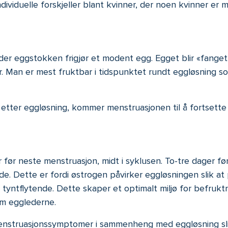
individuelle forskjeller blant kvinner, der noen kvinner er
der eggstokken frigjør et modent egg. Egget blir «fanget
. Man er mest fruktbar i tidspunktet rundt eggløsning som
 etter eggløsning, kommer menstruasjonen til å fortsette
 før neste menstruasjon, midt i syklusen. To-tre dager fø
de. Dette er fordi østrogen påvirker eggløsningen slik a
r tyntflytende. Dette skaper et optimalt miljø for befruk
om egglederne.
nstruasjonssymptomer i sammenheng med eggløsning sli