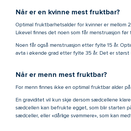
Når er en kvinne mest fruktbar?
Optimal fruktbarhetsalder for kvinner er mellom 20
Likevel finnes det noen som får menstruasjon før fy
Noen får også menstruasjon etter fylte 15 år. Optim
avta i økende grad etter fylte 35 år. Det er størs
Når er menn mest fruktbar?
For menn finnes ikke en optimal fruktbar alder p
En graviditet vil kun skje dersom sædcellene klarer
sædcellen kan befrukte egget, som blir starten på
sædceller, eller «dårlige svømmere», som kan medfø