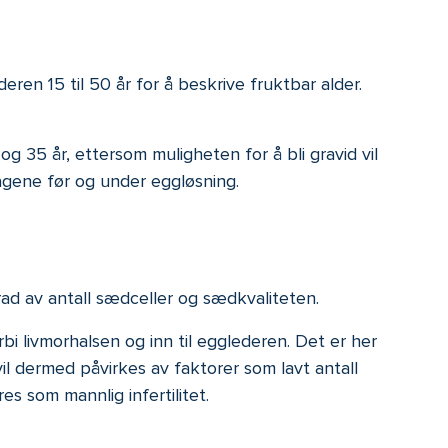
en 15 til 50 år for å beskrive fruktbar alder.
g 35 år, ettersom muligheten for å bli gravid vil
dagene før og under eggløsning.
ad av antall sædceller og sædkvaliteten.
bi livmorhalsen og inn til egglederen. Det er her
l dermed påvirkes av faktorer som lavt antall
s som mannlig infertilitet.