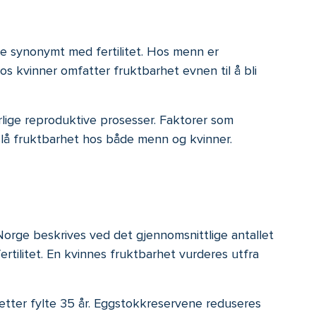
te synonymt med fertilitet. Hos menn er
s kvinner omfatter fruktbarhet evnen til å bli
urlige reproduktive prosesser. Faktorer som
stslå fruktbarhet hos både menn og kvinner.
 Norge beskrives ved det gjennomsnittlige antallet
rtilitet. En kvinnes fruktbarhet vurderes utfra
 etter fylte 35 år. Eggstokkreservene reduseres