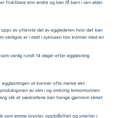
 mer fruktbare enn andre og kan få barn i sen alder.
 opp» av ytterste del av egglederen hvor det kan
 vanligvis er i midt i syklusen hos kvinner med en
 som vanlig rundt 14 dager etter eggløsning.
r eggløsningen vil kvinner ofte merke økt
t produksjonen av slim i og omkring livmormunnen
tning slik at sædcellene kan trenge gjennom slimet
k som ømme bryster, oppblåsthet og smerter i