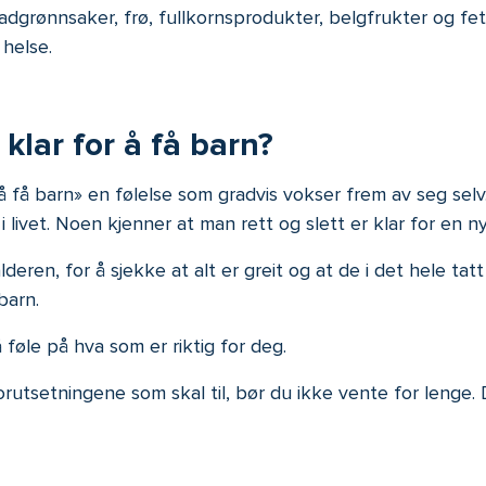
rønnsaker, frø, fullkornsprodukter, belgfrukter og fet fisk
 helse.
lar for å få barn?
å få barn» en følelse som gradvis vokser frem av seg sel
livet. Noen kjenner at man rett og slett er klar for en ny 
lderen, for å sjekke at alt er greit og at de i det hele ta
barn.
føle på hva som er riktig for deg.
tsetningene som skal til, bør du ikke vente for lenge. Det