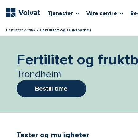
Hovedmeny
Vis flere undernivåer
Vis f
T
Tjenester
Våre sentre
Be
Fertilitetsklinikk
Fertilitet og fruktbarhet
Fertilitet og frukt
Trondheim
Bestill time
Tester og muligheter