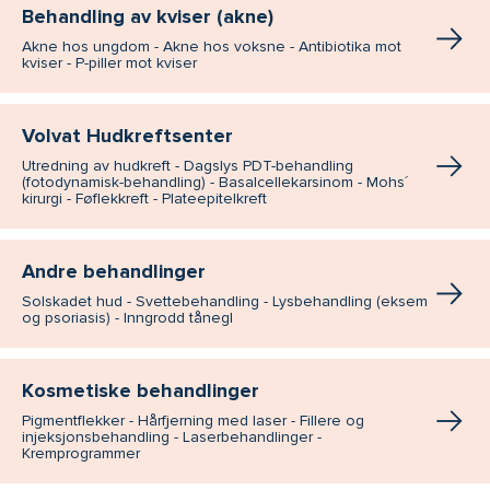
Behandling av kviser (akne)
Akne hos ungdom - Akne hos voksne - Antibiotika mot
kviser - P-piller mot kviser
Volvat Hudkreftsenter
Utredning av hudkreft - Dagslys PDT-behandling
(fotodynamisk-behandling) - Basalcellekarsinom - Mohs´
kirurgi - Føflekkreft - Plateepitelkreft
Andre behandlinger
Solskadet hud - Svettebehandling - Lysbehandling (eksem
og psoriasis) - Inngrodd tånegl
Kosmetiske behandlinger
Pigmentflekker - Hårfjerning med laser - Fillere og
injeksjonsbehandling - Laserbehandlinger -
Kremprogrammer