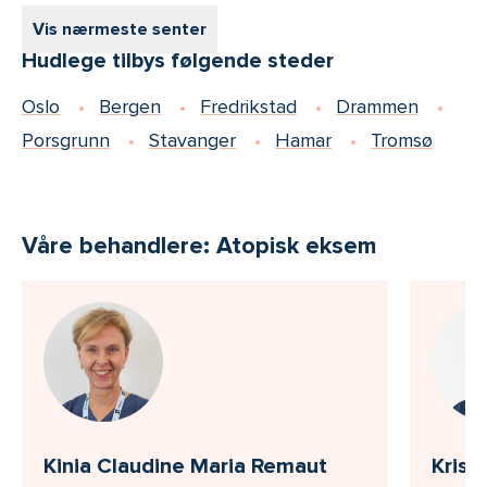
Vis nærmeste senter
Hudlege tilbys følgende steder
Oslo
Bergen
Fredrikstad
Drammen
Porsgrunn
Stavanger
Hamar
Tromsø
Våre behandlere: Atopisk eksem
Kinia Claudine Maria Remaut
Krist