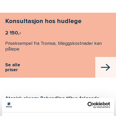
Konsultasjon hos hudlege
2 150,-
Priseksempel fra Tromsø, tilleggskostnader kan
påløpe
Se alle
priser
Atopisk eksem: Behandling tilbys følgende
steder