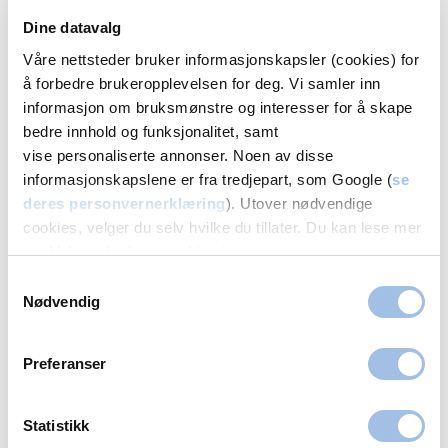
Oslo
Dine datavalg
Volvat Majorstuen
Våre nettsteder bruker informasjonskapsler (cookies) for
å forbedre brukeropplevelsen for deg. Vi samler inn
22 95 75 00
informasjon om bruksmønstre og interesser for å skape
Melding
bedre innhold og funksjonalitet, samt
Volvat Nationaltheatret
vise personaliserte annonser. Noen av disse
informasjonskapslene er fra tredjepart, som Google (
se
23 68 25 00
deres personvernerklæring
). Utover nødvendige
Melding
cookies, velger du selv hvilke du tillater. Du kan lese mer
om Volvats bruk av cookies i
vår personvernerklæring
.
Bergen
Samtykkevalg
Nødvendig
Volvat Laguneparken
55 11 20 00
Preferanser
Melding
Statistikk
Volvat Åsane