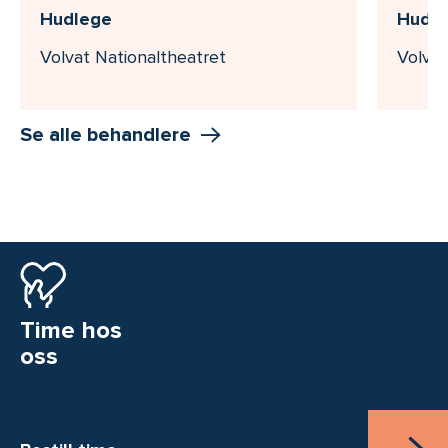
Hudlege
Hudl
Volvat Nationaltheatret
Volva
Se alle behandlere
Time hos
oss