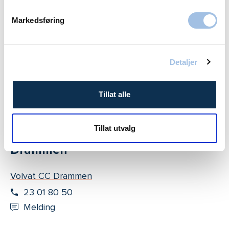
55 11 20 45
Markedsføring
Melding
Fredrikstad
Detaljer
Volvat Fredrikstad
Tillat alle
69 30 23 00
Melding
Tillat utvalg
Drammen
Volvat CC Drammen
23 01 80 50
Melding