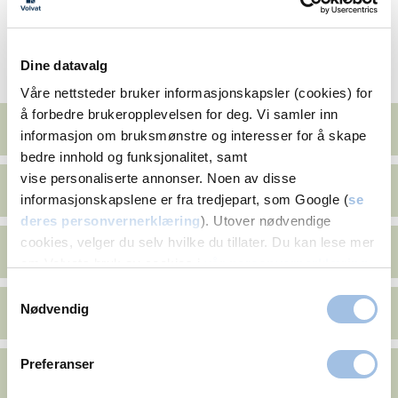
Dine datavalg
Mer om slankeoperasjon
Våre nettsteder bruker informasjonskapsler (cookies) for
å forbedre brukeropplevelsen for deg. Vi samler inn
Erfaringer med slankeoperasjon
informasjon om bruksmønstre og interesser for å skape
bedre innhold og funksjonalitet, samt
vise personaliserte annonser. Noen av disse
Ofte stilte spørsmål
informasjonskapslene er fra tredjepart, som Google (
se
deres personvernerklæring
). Utover nødvendige
cookies, velger du selv hvilke du tillater. Du kan lese mer
Slankeoperasjon pris
om Volvats bruk av cookies i
vår personvernerklæring
.
Samtykkevalg
Nødvendig
Hvorfor velge Volvat Overvektskirurgi
Preferanser
5 års oppfølging etter slankeoperasjon