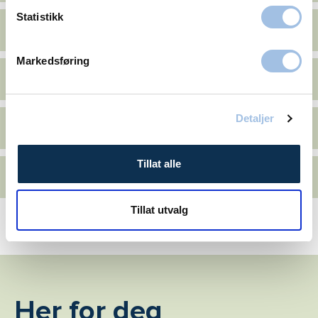
Statistikk
Slankeoperasjon
Markedsføring
Gastric Bypass
Detaljer
Gastric Sleeve
Tillat alle
SASI (Sleeve bypass)
Tillat utvalg
Her for deg