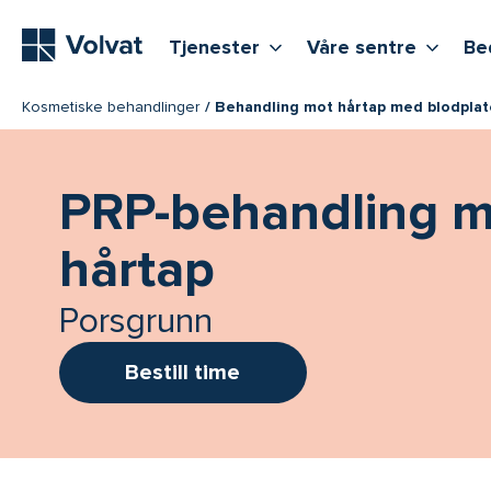
Hovedmeny
Vis flere undernivåer
Vis f
T
Tjenester
Våre sentre
Be
Kosmetiske behandlinger
Behandling mot hårtap med blodplat
PRP-behandling m
hårtap
Porsgrunn
Bestill time