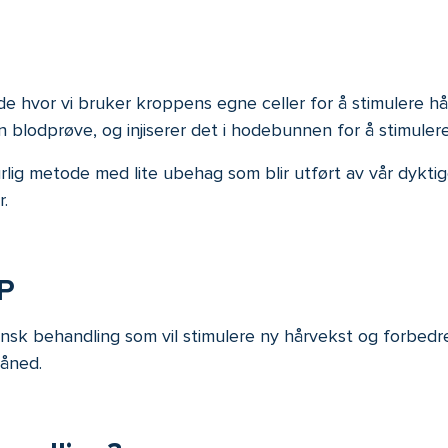
e hvor vi bruker kroppens egne celler for å stimulere h
blodprøve, og injiserer det i hodebunnen for å stimulere
lig metode med lite ubehag som blir utført av vår dykti
r.
P
sk behandling som vil stimulere ny hårvekst og forbedre 
måned.