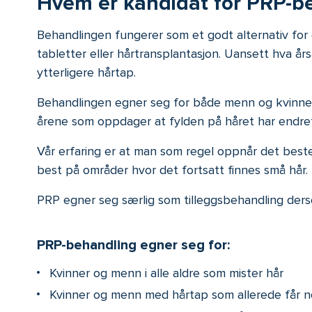
Hvem er kandidat for PRP-b
Behandlingen fungerer som et godt alternativ fo
tabletter eller hårtransplantasjon. Uansett hva å
ytterligere hårtap.
Behandlingen egner seg for både menn og kvinner 
årene som oppdager at fylden på håret har endret
Vår erfaring er at man som regel oppnår det beste
best på områder hvor det fortsatt finnes små hår.
PRP egner seg særlig som tilleggsbehandling ders
PRP-behandling egner seg for:
Kvinner og menn i alle aldre som mister hår
Kvinner og menn med hårtap som allerede får n