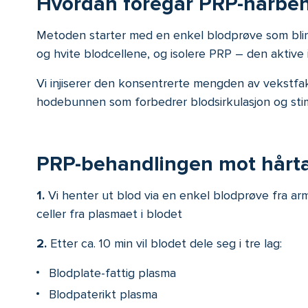
Hvordan foregår PRP-hårbeh
Metoden starter med en enkel blodprøve som blir ta
og hvite blodcellene, og isolere PRP – den aktive i
Vi injiserer den konsentrerte mengden av vekstfak
hodebunnen som forbedrer blodsirkulasjon og sti
PRP-behandlingen mot hårtap
1.
Vi henter ut blod via en enkel blodprøve fra arm
celler fra plasmaet i blodet
2.
Etter ca. 10 min vil blodet dele seg i tre lag:
Blodplate-fattig plasma
Blodpaterikt plasma