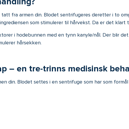
andling?
tt fra armen din. Blodet sentrifugeres deretter i to omga
ngrediensen som stimulerer til hårvekst. Da er det klart ti
torer i hodebunnen med en tynn kanyle/nål. Der blir det 
mulerer hårsekken.
 – en tre-trinns medisinsk beh
en din. Blodet settes i en sentrifuge som har som formål