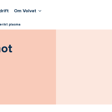
lere undernivåer
jenester
Våre sentre
Vis flere undernivåer
Om Volvat
drift
Om Volvat
erikt plasma
ot