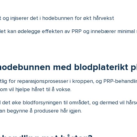
 og injiserer det i hodebunnen for økt hårvekst
det kan ødelegge effekten av PRP og innebærer minimal sm
i hodebunnen med blodplaterikt 
lig for reparasjonsprosesser i kroppen, og PRP-behandlin
 vil hjelpe håret til å vokse.
det øke blodforsyningen til området, og dermed vil hårsek
kan begynne å produsere hår igjen.