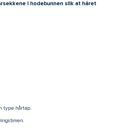
årsekkene i hodebunnen slik at håret
n type hårtap.
ringstimen.