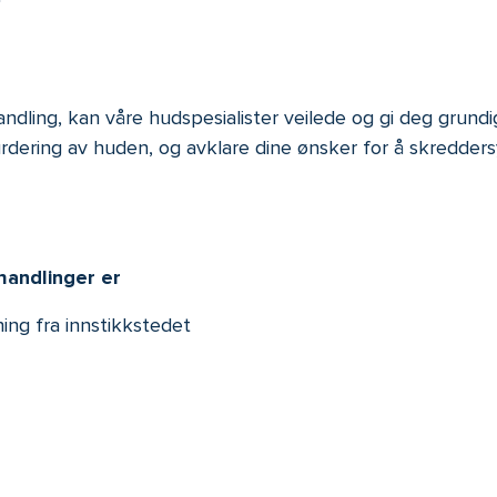
dling, kan våre hudspesialister veilede og gi deg grund
 vurdering av huden, og avklare dine ønsker for å skredde
handlinger er
ing fra innstikkstedet