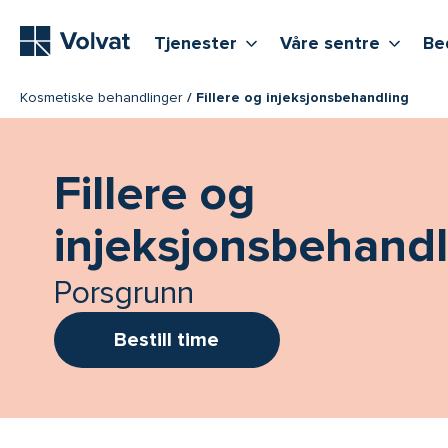
Hovedmeny
Vis flere undernivåer
Vis f
T
Tjenester
Våre sentre
Be
Kosmetiske behandlinger
Fillere og injeksjonsbehandling
Fillere og
injeksjonsbehandl
Porsgrunn
Bestill time