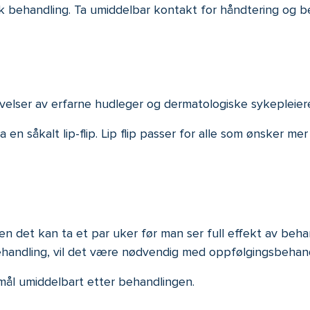
ask behandling. Ta umiddelbar kontakt for håndtering og 
velser av erfarne hudleger og dermatologiske sykepleie
a en såkalt lip-flip. Lip flip passer for alle som ønsker me
n det kan ta et par uker før man ser full effekt av beh
handling, vil det være nødvendig med oppfølgingsbehand
mål umiddelbart etter behandlingen.