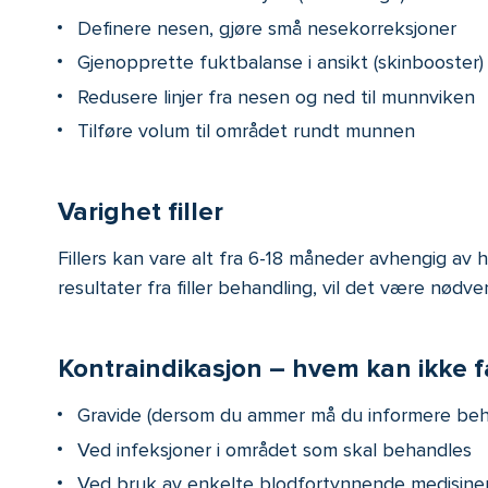
Definere nesen, gjøre små nesekorreksjoner
Gjenopprette fuktbalanse i ansikt (skinbooster)
Redusere linjer fra nesen og ned til munnviken
Tilføre volum til området rundt munnen
Varighet filler
Fillers kan vare alt fra 6-18 måneder avhengig av 
resultater fra filler behandling, vil det være nø
Kontraindikasjon – hvem kan ikke få
Gravide (dersom du ammer må du informere beh
Ved infeksjoner i området som skal behandles
Ved bruk av enkelte blodfortynnende medisine