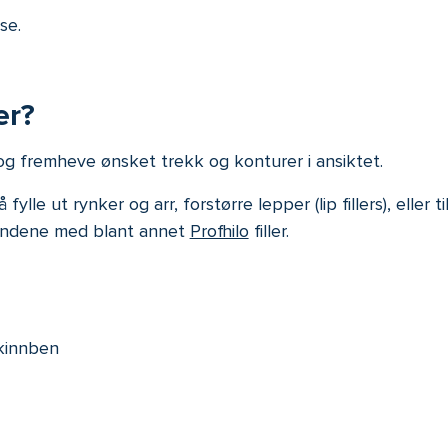
se.
er?
 og fremheve ønsket trekk og konturer i ansiktet.
lle ut rynker og arr, forstørre lepper (lip fillers), eller ti
 hendene med blant annet
Profhilo
filler.
 kinnben