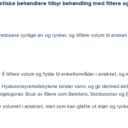
iske behandlere tilbyr behandling med fillere og 
å redusere synlige arr og rynker, og tilføre volum til øns
or å tilføre volum og fylde til enkeltområder i ansiktet, o
e. Hyaluronsyremolekylene binder vann, og gir dermed økt
jeksjoner. Bruk av fillere som Belotero, Skinbooster og
P
r volumet i ansiktet, men som kan glatte ut linjer og rynk