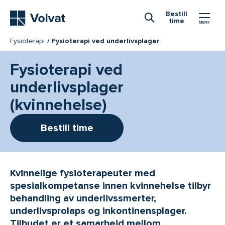
Hovedmeny
Bestill
time
Åpne Søk
Fysioterapi
Fysioterapi ved underlivsplager
Fysioterapi ved
underlivsplager
(kvinnehelse)
Bestill time
Kvinnelige fysioterapeuter med
spesialkompetanse innen kvinnehelse tilbyr
behandling av underlivssmerter,
underlivsprolaps og inkontinensplager.
Tilbudet er et samarbeid mellom