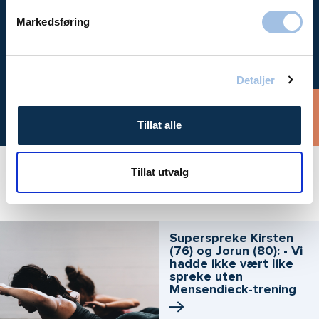
Markedsføring
Time hos
oss
Detaljer
Bestill time
Tillat alle
Tillat utvalg
Aktuelt
Superspreke Kirsten
(76) og Jorun (80): - Vi
hadde ikke vært like
spreke uten
Mensendieck­-trening