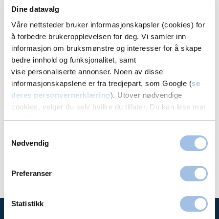
Dine datavalg
Våre nettsteder bruker informasjonskapsler (cookies) for
å forbedre brukeropplevelsen for deg. Vi samler inn
informasjon om bruksmønstre og interesser for å skape
bedre innhold og funksjonalitet, samt
vise personaliserte annonser. Noen av disse
informasjonskapslene er fra tredjepart, som Google (
se
Christine Reff Sydnes
Krist
deres personvernerklæring
). Utover nødvendige
cookies, velger du selv hvilke du tillater. Du kan lese mer
Fysioterapeut
Fysio
om Volvats bruk av cookies i
vår personvernerklæring
.
Master
Volvat Nationaltheatret
Samtykkevalg
Volvat
Nødvendig
Preferanser
Statistikk