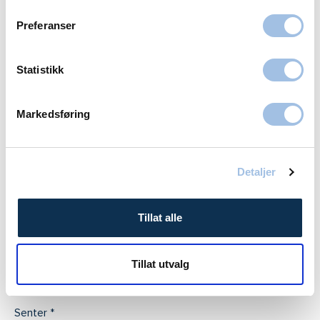
gratis rådgivning og hjelp ut i fra din situasjon og
Preferanser
motivasjon. Vi svarer på alle spørsmål du har.
Statistikk
Legg igjen navn og nummer for å bli
oppringt
Markedsføring
Alle felter med * er obligatoriske
Navn
Detaljer
Tillat alle
Telefonnummer
Tillat utvalg
Senter