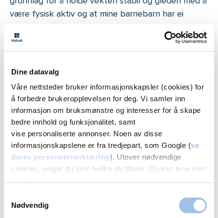
grunnlag for å holde vekten stabil og gleden med å
være fysisk aktiv og at mine barnebarn har ei
mormor som kan være med dem i leken, er den
største motivasjon jeg kan ha til å fortsette i det
samme sporet!
Dine datavalg
Med vennlig hilsen
Grethe Tranaas
Våre nettsteder bruker informasjonskapsler (cookies) for
å forbedre brukeropplevelsen for deg. Vi samler inn
informasjon om bruksmønstre og interesser for å skape
Gratis konsultasjon om slankeoperasjon
bedre innhold og funksjonalitet, samt
vise personaliserte annonser. Noen av disse
Bestill en uforpliktende og gratis vurderingstime på
informasjonskapslene er fra tredjepart, som Google (
se
nett
, eller ring spesialsykepleier Janicke Solberg
deres personvernerklæring
). Utover nødvendige
på
46851004
for en uformell prat om
cookies, velger du selv hvilke du tillater. Du kan lese mer
slankeoperasjon.
om Volvats bruk av cookies i
vår personvernerklæring
.
Samtykkevalg
I samtalen med oss snakker vi bl.a. sammen om hva
Nødvendig
en slankeoperasjon innebærer. Vi vil også gi deg