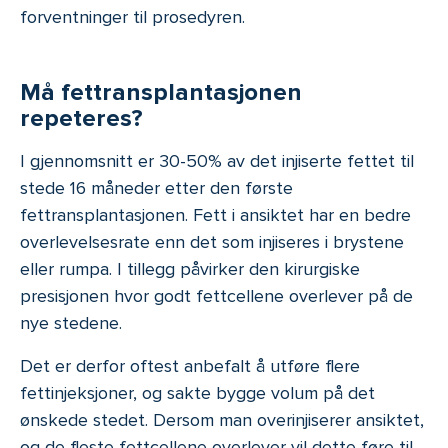
forventninger til prosedyren.
Må fettransplantasjonen
repeteres?
I
gjennomsnitt er 30-50% av det injiserte fettet til
stede 16 måneder etter den første
fettransplantasjonen. Fett i ansiktet har en bedre
overlevelsesrate enn det som injiseres i brystene
eller rumpa. I tillegg påvirker den kirurgiske
presisjonen hvor godt fettcellene overlever på de
nye stedene.
Det er derfor oftest anbefalt å utføre flere
fettinjeksjoner, og sakte bygge volum på det
ønskede stedet. Dersom man overinjiserer ansiktet,
og de fleste fettcellene overlever vil dette føre til