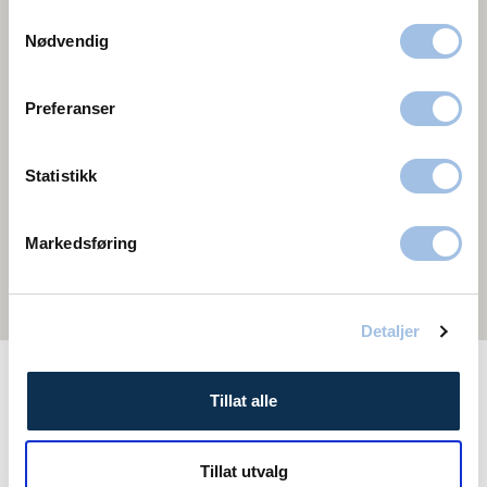
Samtykkevalg
Nødvendig
Preferanser
Statistikk
Markedsføring
Detaljer
Tillat alle
Fettransplantasjon ansikt tilbys også i
Oslo
Bergen
Stavanger
Trondheim
Tillat utvalg