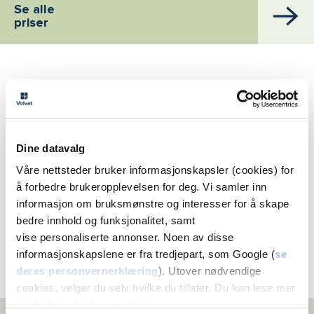
Se alle
priser
Fettransplantasjon ansikt i Fredrikstad
tilbys på
Volvat
Dine datavalg
Fredrikstad
Våre nettsteder bruker informasjonskapsler (cookies) for
å forbedre brukeropplevelsen for deg. Vi samler inn
Jens Wilhelmsens gate 1
informasjon om bruksmønstre og interesser for å skape
bedre innhold og funksjonalitet, samt
1671 Kråkerøy
vise personaliserte annonser. Noen av disse
69 30 23 00
informasjonskapslene er fra tredjepart, som Google (
se
Melding
deres personvernerklæring
). Utover nødvendige
cookies, velger du selv hvilke du tillater. Du kan lese mer
om Volvats bruk av cookies i
vår personvernerklæring
.