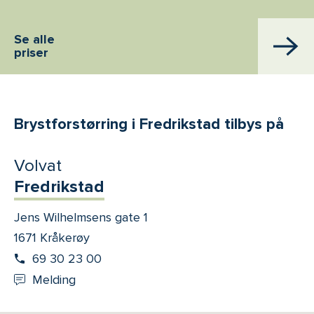
Se alle
priser
Brystforstørring i Fredrikstad tilbys på
Volvat
Fredrikstad
Jens Wilhelmsens gate 1
1671 Kråkerøy
69 30 23 00
Melding