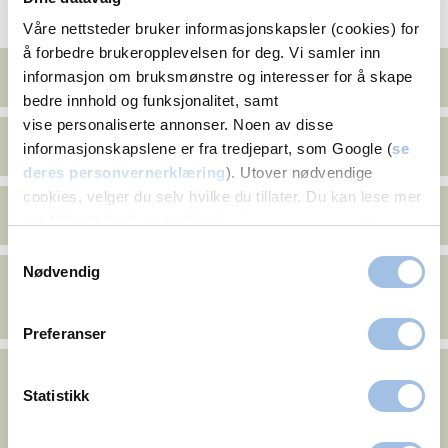
Vårt behandlingstilbud i Fredrikstad
Våre nettsteder bruker informasjonskapsler (cookies) for
å forbedre brukeropplevelsen for deg. Vi samler inn
Fettsuging (liposkulptur)
informasjon om bruksmønstre og interesser for å skape
bedre innhold og funksjonalitet, samt
vise personaliserte annonser. Noen av disse
Gynekomasti
informasjonskapslene er fra tredjepart, som Google (
se
deres personvernerklæring
). Utover nødvendige
cookies, velger du selv hvilke du tillater. Du kan lese mer
Utstående ører-operasjon (øreplastikk)
om Volvats bruk av cookies i
vår personvernerklæring
.
Samtykkevalg
Nødvendig
Mageplastikk
Bukplastikk - Delte magemuskler
Preferanser
Plastisk kirurgi: Ansikt
Statistikk
Ansiktsløft - Panneløft / øyenbrynsløft - Halsløft - Buccal
fettpute (kinnreduksjon)