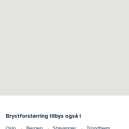
Brystforstørring tilbys også i
Oslo
Bergen
Stavanger
Trondheim