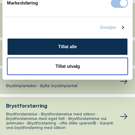
Markedsføring
Plastisk kirurgi: Kropp
Bodylift - Lårplastikk - Overarmsplastikk - Plastisk kirurgi
etter vekttap - Operasjon av svettekjertler - Rumpeløft
Detaljer
(seteplastikk)
Tillat alle
Øyelokkoperasjon
Tunge øyelokk - Poser under øynene
Tillat utvalg
Brystimplantat
Brystimplantater - Bytte brystimplantat
Brystforstørring
Brystforstørrelse - Brystforstørrelse med silikon -
Brystforstørrelse med eget fett - Brystforstørrelse via
armhulen - Brystforstørring - ofte stilte spørsmål - Garanti
ved brystforstørring med silikon