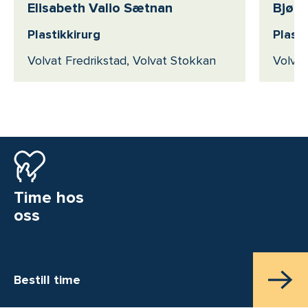
Elisabeth Valio Sætnan
Bjørn
Plastikkirurg
Plasti
Volvat Fredrikstad, Volvat Stokkan
Volvat
Time hos
oss
Bestill time