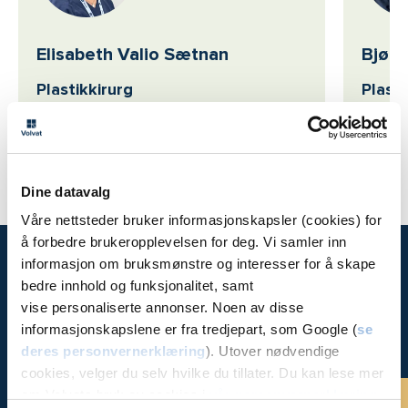
Elisabeth Valio Sætnan
Bjørn
Plastikkirurg
Plasti
Volvat Fredrikstad, Volvat Stokkan
Volvat
Dine datavalg
Våre nettsteder bruker informasjonskapsler (cookies) for
å forbedre brukeropplevelsen for deg. Vi samler inn
informasjon om bruksmønstre og interesser for å skape
bedre innhold og funksjonalitet, samt
Time hos
vise personaliserte annonser. Noen av disse
oss
informasjonskapslene er fra tredjepart, som Google (
se
deres personvernerklæring
). Utover nødvendige
cookies, velger du selv hvilke du tillater. Du kan lese mer
om Volvats bruk av cookies i
vår personvernerklæring
.