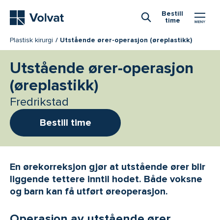
Hovedmeny
Bestill
time
Åpne Søk
Plastisk kirurgi
Utstående ører-operasjon (øreplastikk)
Utstående ører-operasjon
(øreplastikk)
Fredrikstad
Bestill time
En ørekorreksjon gjør at utstående ører blir
liggende tettere inntil hodet. Både voksne
og barn kan få utført øreoperasjon.
Operasjon av utstående ører