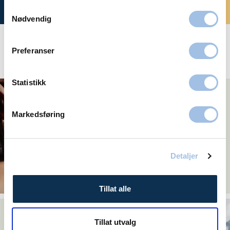
Bestill time
Samtykkevalg
Nødvendig
Preferanser
Aktuelt
Statistikk
Volvat kirurgi Oslo og
Østfold
Markedsføring
Detaljer
Tillat alle
Få hjelp på telefon,
chat eller video
Tillat utvalg