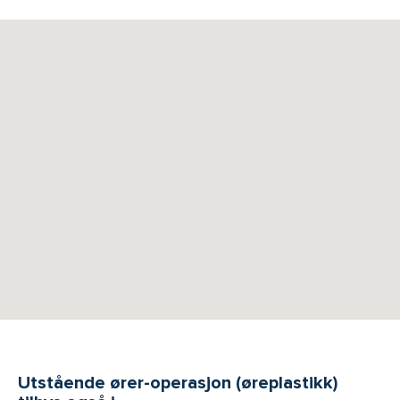
Utstående ører-operasjon (øreplastikk)