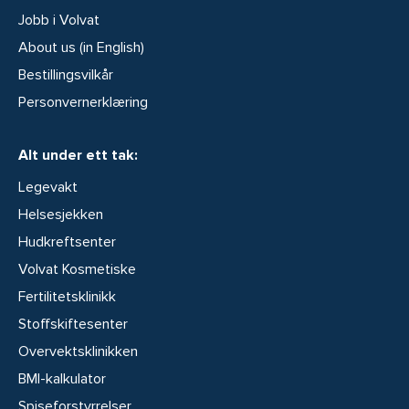
Jobb i Volvat
About us (in English)
Bestillingsvilkår
Personvernerklæring
Alt under ett tak:
Legevakt
Helsesjekken
Hudkreftsenter
Volvat Kosmetiske
Fertilitetsklinikk
Stoffskiftesenter
Overvektsklinikken
BMI-kalkulator
Spiseforstyrrelser