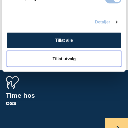
Michal Jacewicz
Inga 
Detaljer
Spesialist i Urologi
Spesia
Volvat Stavanger
Volvat
Tillat alle
Tillat utvalg
Time hos
oss