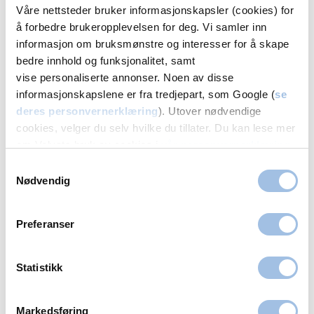
Oslo
Bergen
Fredrikstad
Hamar
Våre nettsteder bruker informasjonskapsler (cookies) for
å forbedre brukeropplevelsen for deg. Vi samler inn
Trondheim
informasjon om bruksmønstre og interesser for å skape
bedre innhold og funksjonalitet, samt
Urologi tilbys også i
vise personaliserte annonser. Noen av disse
informasjonskapslene er fra tredjepart, som Google (
se
Oslo
Bergen
Fredrikstad
Hamar
deres personvernerklæring
). Utover nødvendige
Trondheim
cookies, velger du selv hvilke du tillater. Du kan lese mer
om Volvats bruk av cookies i
vår personvernerklæring
.
Samtykkevalg
Nødvendig
Våre behandlere: Sterilisering av menn i
Stavanger
Preferanser
Statistikk
Markedsføring