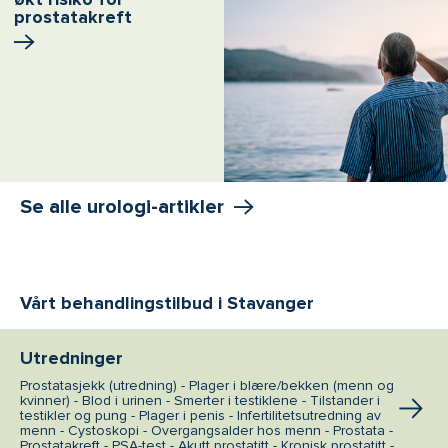
prostatakreft
Se alle urologi-artikler
Vårt behandlingstilbud i Stavanger
Utredninger
Prostatasjekk (utredning) - Plager i blære/bekken (menn og
kvinner) - Blod i urinen - Smerter i testiklene - Tilstander i
testikler og pung - Plager i penis - Infertilitetsutredning av
menn - Cystoskopi - Overgangsalder hos menn - Prostata -
Prostatakreft - PSA-test - Akutt prostatitt - Kronisk prostatitt -