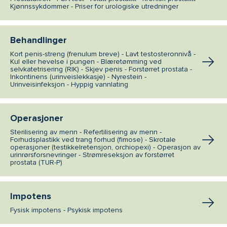
Kjønnssykdommer - Priser for urologiske utredninger
Behandlinger
Kort penis-streng (frenulum breve) - Lavt testosteronnivå -
Kul eller hevelse i pungen - Blæretømming ved
selvkatetrisering (RIK) - Skjev penis - Forstørret prostata -
Inkontinens (urinveislekkasje) - Nyrestein -
Urinveisinfeksjon - Hyppig vannlating
Operasjoner
Sterilisering av menn - Refertilisering av menn -
Forhudsplastikk ved trang forhud (fimose) - Skrotale
operasjoner (testikkelretensjon, orchiopexi) - Operasjon av
urinrørsforsnevringer - Strømreseksjon av forstørret
prostata (TUR-P)
Impotens
Fysisk impotens - Psykisk impotens