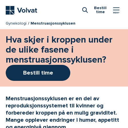
Hovedmeny
Bestill
time
Åpne Søk
Gynekologi
Menstruasjonssyklusen
Hva skjer i kroppen under
de ulike fasene i
menstruasjons­syklusen?
Bestill time
Menstruasjonssyklusen er en del av
reproduksjonssystemet til kvinner og
forbereder kroppen på en mulig graviditet.
Mange opplever endringer i humør, appetitt
og energinivå gjennom