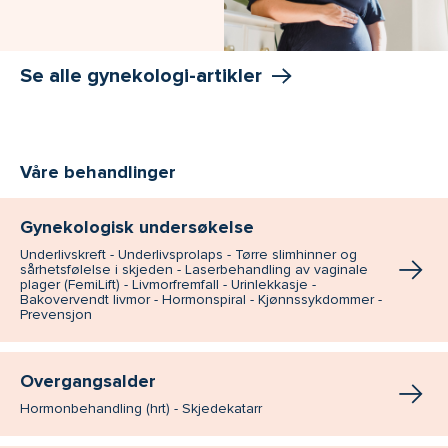
Se alle gynekologi-artikler
Våre behandlinger
Gynekologisk undersøkelse
Underlivskreft - Underlivsprolaps - Tørre slimhinner og
sårhetsfølelse i skjeden - Laserbehandling av vaginale
plager (FemiLift) - Livmorfremfall - Urinlekkasje -
Bakovervendt livmor - Hormonspiral - Kjønnssykdommer -
Prevensjon
Overgangsalder
Hormonbehandling (hrt) - Skjedekatarr