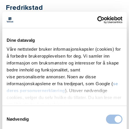
Fredrikstad
Volvat Fredrikstad
69 30 23 00
Melding
Dine datavalg
Våre nettsteder bruker informasjonskapsler (cookies) for
å forbedre brukeropplevelsen for deg. Vi samler inn
Drammen
informasjon om bruksmønstre og interesser for å skape
bedre innhold og funksjonalitet, samt
Volvat CC Drammen
vise personaliserte annonser. Noen av disse
23 01 80 50
informasjonskapslene er fra tredjepart, som Google (
se
Melding
deres personvernerklæring
). Utover nødvendige
cookies, velger du selv hvilke du tillater. Du kan lese mer
om Volvats bruk av cookies i
vår personvernerklæring
.
Moss
Samtykkevalg
Nødvendig
Volvat Moss