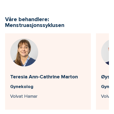
Våre behandlere:
Menstruasjonssyklusen
Teresia Ann-Cathrine Marton
Øyste
Gynekolog
Gynek
Volvat Hamar
Volvat