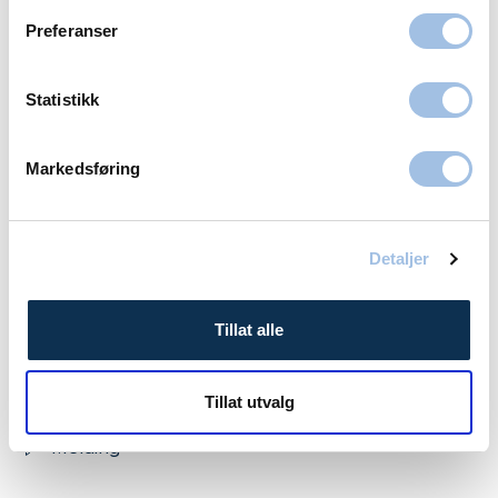
69 30 23 00
Preferanser
Melding
Statistikk
Porsgrunn
Markedsføring
Volvat Down Town
23 01 80 30
Melding
Detaljer
Stavanger
Tillat alle
Volvat Stavanger
Tillat utvalg
52 69 69 69
Melding