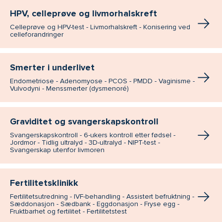
HPV, celleprøve og livmorhalskreft
Celleprøve og HPV-test - Livmorhalskreft - Konisering ved
celleforandringer
Smerter i underlivet
Endometriose - Adenomyose - PCOS - PMDD - Vaginisme -
Vulvodyni - Menssmerter (dysmenoré)
Graviditet og svangerskapskontroll
Svangerskapskontroll - 6-ukers kontroll etter fødsel -
Jordmor - Tidlig ultralyd - 3D-ultralyd - NIPT-test -
Svangerskap utenfor livmoren
Fertilitetsklinikk
Fertilitetsutredning - IVF-behandling - Assistert befruktning -
Sæddonasjon - Sædbank - Eggdonasjon - Fryse egg -
Fruktbarhet og fertilitet - Fertilitetstest