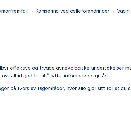
vmorfremfall
Konisering ved celleforandringer
Vagin
byr effektive og trygge gynekologiske undersøkelser med
s alltid god tid til å lytte, informere og gi råd.
r på tvers av fagområder, hvor alle gjør sitt for at du s