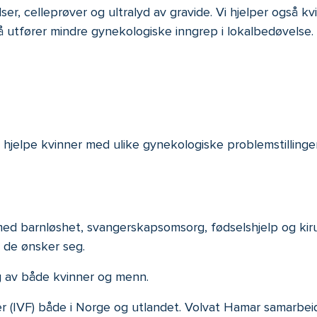
r, celleprøver og ultralyd av gravide. Vi hjelper også kv
å utfører mindre gynekologiske inngrep i lokalbedøvelse.
å hjelpe kvinner med ulike gynekologiske problemstillinger
ed barnløshet, svangerskapsomsorg, fødselshjelp og kirurg
 de ønsker seg.
g av både kvinner og menn.
r (IVF) både i Norge og utlandet. Volvat Hamar samarbeid