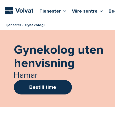
Hovedmeny
Vis flere undernivåer
Vis f
T
Tjenester
Våre sentre
Be
Tjenester
Gynekologi
Gynekolog uten
henvisning
Hamar
Bestill time