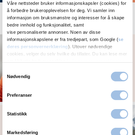
Våre nettsteder bruker informasjonskapsler (cookies) for
å forbedre brukeropplevelsen for deg. Vi samler inn
informasjon om bruksmønstre og interesser for å skape
Aktuelt
bedre innhold og funksjonalitet, samt
vise personaliserte annonser. Noen av disse
informasjonskapslene er fra tredjepart, som Google (
se
Et effektivt og
kompetent alternativ
deres personvernerklæring
). Utover nødvendige
cookies, velger du selv hvilke du tillater. Du kan lese mer
om Volvats bruk av cookies i
vår personvernerklæring
.
Samtykkevalg
Nødvendig
Preferanser
Få hjelp på telefon,
Statistikk
chat eller video
Markedsføring