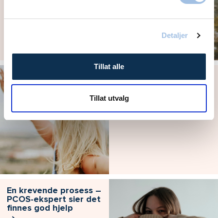
Detaljer
Tillat alle
Ofte stilte spørsmål
om endometriose
Tillat utvalg
En krevende prosess –
PCOS-ekspert sier det
finnes god hjelp