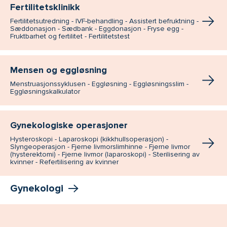
Fertilitetsklinikk
Fertilitetsutredning - IVF-behandling - Assistert befruktning -
Sæddonasjon - Sædbank - Eggdonasjon - Fryse egg -
Fruktbarhet og fertilitet - Fertilitetstest
Mensen og eggløsning
Menstruasjonssyklusen - Eggløsning - Eggløsningsslim -
Eggløsningskalkulator
Gynekologiske operasjoner
Hysteroskopi - Laparoskopi (kikkhullsoperasjon) -
Slyngeoperasjon - Fjerne livmorslimhinne - Fjerne livmor
(hysterektomi) - Fjerne livmor (laparoskopi) - Sterilisering av
kvinner - Refertilisering av kvinner
Gynekologi