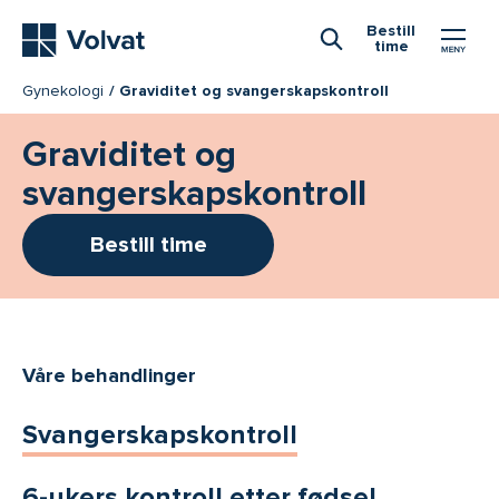
Hovedmeny
Bestill
time
Åpne Søk
Gynekologi
Graviditet og svangerskapskontroll
Graviditet og
svangerskapskontroll
Bestill time
Våre behandlinger
Svangerskapskontroll
6-ukers kontroll etter fødsel