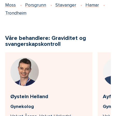
Moss
Porsgrunn
Stavanger
Hamar
Trondheim
Våre behandlere: Graviditet og
svangerskapskontroll
Øystein Helland
Ayfer
Gynekolog
Gynek