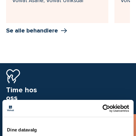
Volvat Åsane, Volvat Ulriksdal
Volva
Se alle behandlere
Time hos
oss
Bestill time
Dine datavalg