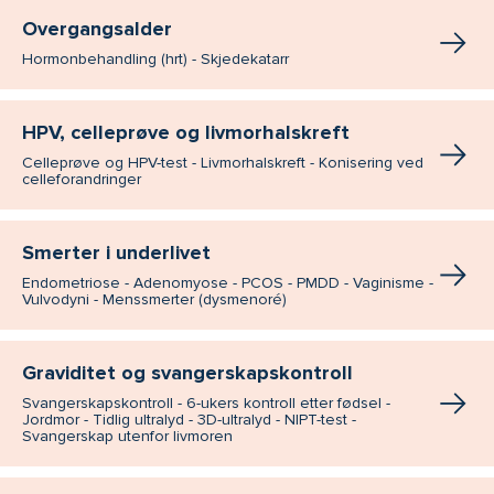
Overgangsalder
Hormonbehandling (hrt) - Skjedekatarr
HPV, celleprøve og livmorhalskreft
Celleprøve og HPV-test - Livmorhalskreft - Konisering ved
celleforandringer
Smerter i underlivet
Endometriose - Adenomyose - PCOS - PMDD - Vaginisme -
Vulvodyni - Menssmerter (dysmenoré)
Graviditet og svangerskapskontroll
Svangerskapskontroll - 6-ukers kontroll etter fødsel -
Jordmor - Tidlig ultralyd - 3D-ultralyd - NIPT-test -
Svangerskap utenfor livmoren