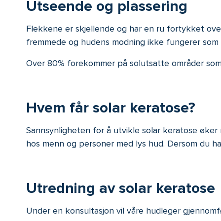
Utseende og plassering
Flekkene er skjellende og har en ru fortykket ov
fremmede og hudens modning ikke fungerer som nor
Over 80% forekommer på solutsatte områder som h
Hvem får solar keratose?
Sannsynligheten for å utvikle solar keratose øke
hos menn og personer med lys hud. Dersom du har bli
Utredning av solar keratose
Under en konsultasjon vil våre hudleger gjennomfør