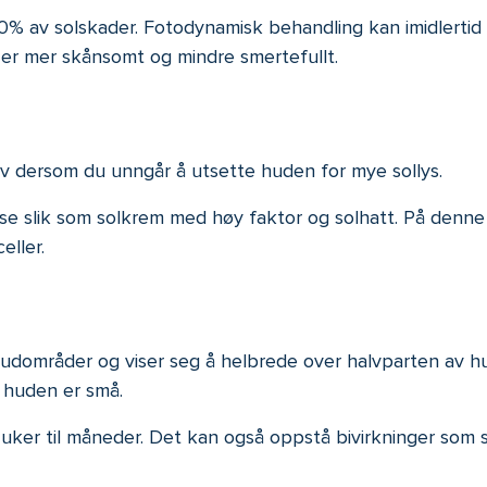
0% av solskader. Fotodynamisk behandling kan imidlertid
er mer skånsomt og mindre smertefullt.
lv dersom du unngår å utsette huden for mye sollys.
se slik som solkrem med høy faktor og solhatt. På den
eller.
dområder og viser seg å helbrede over halvparten av hu
 huden er små.
uker til måneder. Det kan også oppstå bivirkninger som s