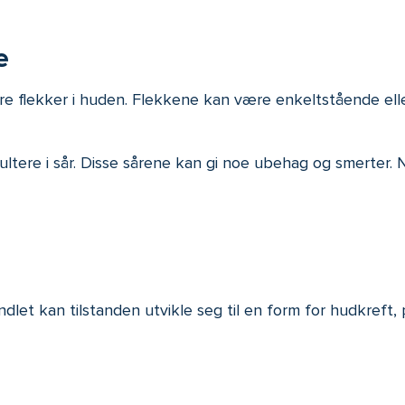
e
re flekker i huden. Flekkene kan være enkeltstående elle
resultere i sår. Disse sårene kan gi noe ubehag og smerte
dlet kan tilstanden utvikle seg til en form for hudkreft, pl