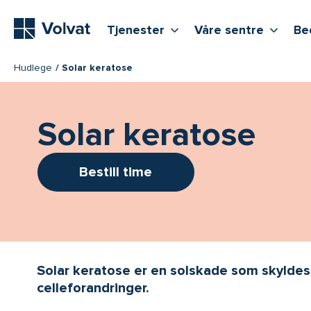
Hovedmeny
Vis flere undernivåer
Vis f
T
Tjenester
Våre sentre
Be
Hudlege
Solar keratose
Solar keratose
Bestill time
Solar keratose er en solskade som skyldes 
celleforandringer.