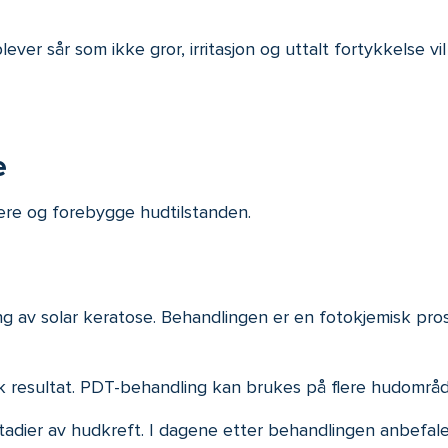
ever sår som ikke gror, irritasjon og uttalt fortykkelse v
e
sere og forebygge hudtilstanden.
ng av solar keratose. Behandlingen er en fotokjemisk pr
 resultat. PDT-behandling kan brukes på flere hudområde
e stadier av hudkreft. I dagene etter behandlingen anbefa