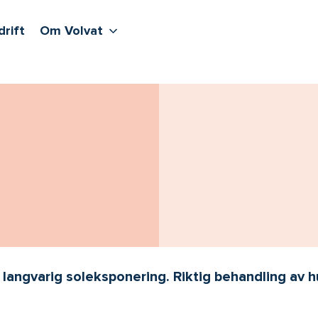
lere undernivåer
jenester
Våre sentre
Vis flere undernivåer
Om Volvat
drift
Om Volvat
langvarig soleksponering. Riktig behandling av h