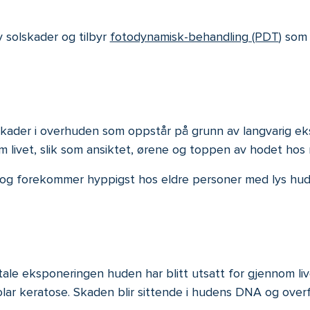
 solskader og tilbyr
fotodynamisk-behandling (PDT
) som
lskader i overhuden som oppstår på grunn av langvarig eks
m livet, slik som ansiktet, ørene og toppen av hodet ho
 og forekommer hyppigst hos eldre personer med lys hud
ale eksponeringen huden har blitt utsatt for gjennom liv
olar keratose. Skaden blir sittende i hudens DNA og overf