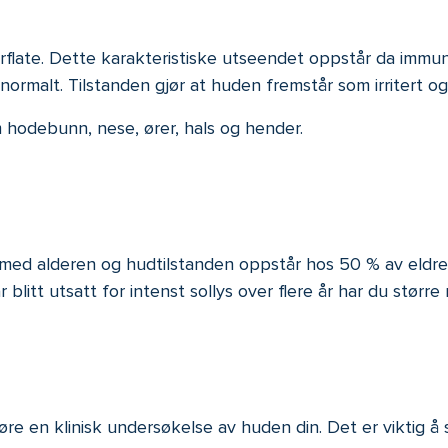
erflate. Dette karakteristiske utseendet oppstår da imm
malt. Tilstanden gjør at huden fremstår som irritert og
odebunn, nese, ører, hals og hender.
r med alderen og hudtilstanden oppstår hos 50 % av eldr
tt utsatt for intenst sollys over flere år har du større ri
e en klinisk undersøkelse av huden din. Det er viktig å s