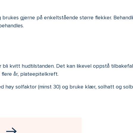
brukes gjerne på enkeltstående større flekker. Behandli
behandles.
r bli kvitt hudtilstanden. Det kan likevel oppstå tilbake
flere år, plateepitelkreft.
d høy solfaktor (minst 30) og bruke klær, solhatt og solbr