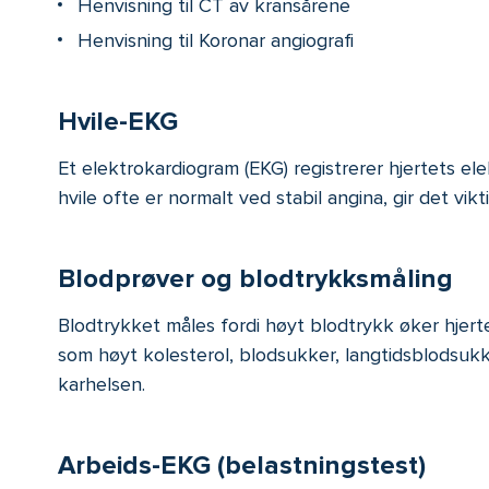
Henvisning til CT av kransårene
Henvisning til Koronar angiografi
Hvile-EKG
Et elektrokardiogram (EKG) registrerer hjertets ele
hvile ofte er normalt ved stabil angina, gir det vi
Blodprøver og blodtrykksmåling
Blodtrykket måles fordi høyt blodtrykk øker hjerte
som høyt kolesterol, blodsukker, langtidsblodsukke
karhelsen.
Arbeids-EKG (belastningstest)