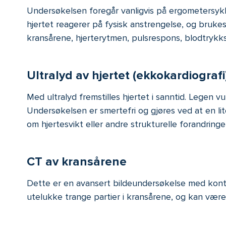
Undersøkelsen foregår vanligvis på ergometersykk
hjertet reagerer på fysisk anstrengelse, og bruke
kransårene, hjerterytmen, pulsrespons, blodtrykks
Ultralyd av hjertet (ekkokardiografi
Med ultralyd fremstilles hjertet i sanntid. Legen
Undersøkelsen er smertefri og gjøres ved at en l
om hjertesvikt eller andre strukturelle forandringer 
CT av kransårene
Dette er en avansert bildeundersøkelse med kontra
utelukke trange partier i kransårene, og kan være 