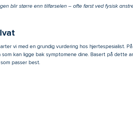
 blir større enn tilførselen – ofte først ved fysisk anstre
lvat
er vi med en grundig vurdering hos hjertespesialist. På fø
hva som kan ligge bak symptomene dine. Basert på dette a
 som passer best.