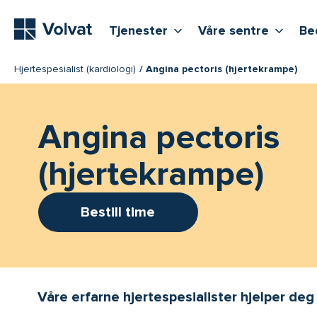
Hovedmeny
Vis flere undernivåer
Vis f
T
Tjenester
Våre sentre
Be
Hjertespesialist (kardiologi)
Angina pectoris (hjertekrampe)
Angina pectoris
(hjertekrampe)
Bestill time
Våre erfarne hjertespesialister hjelper deg