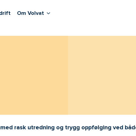
lere undernivåer
jenester
Våre sentre
Vis flere undernivåer
Om Volvat
drift
Om Volvat
 med rask utredning og trygg oppfølging ved både