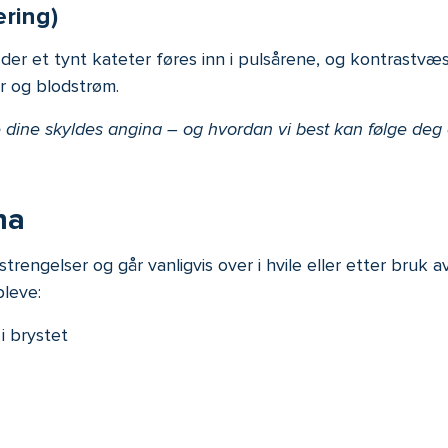
ering)
der et tynt kateter føres inn i pulsårene, og kontrastvæsk
r og blodstrøm.
 dine skyldes angina – og hvordan vi best kan følge deg 
na
engelser og går vanligvis over i hvile eller etter bruk av
pleve:
i brystet