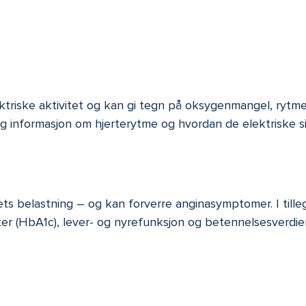
ktriske aktivitet og kan gi tegn på oksygenmangel, rytmefo
ktig informasjon om hjerterytme og hvordan de elektriske si
ts belastning – og kan forverre anginasymptomer. I tillegg
r (HbA1c), lever- og nyrefunksjon og betennelsesverdier.