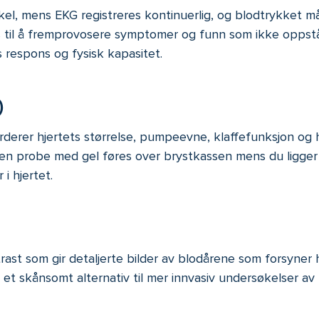
el, mens EKG registreres kontinuerlig, og blodtrykket må
s til å fremprovosere symptomer og funn som ikke oppstår
 respons og fysisk kapasitet.
)
 vurderer hjertets størrelse, pumpeevne, klaffefunksjon 
iten probe med gel føres over brystkassen mens du ligger
i hjertet.
st som gir detaljerte bilder av blodårene som forsyner h
et skånsomt alternativ til mer innvasiv undersøkelser av