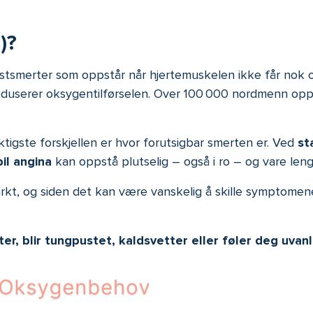
)?
ystsmerter som oppstår når hjertemuskelen ikke får nok 
eduserer oksygentilførselen. Over 100 000 nordmenn oppl
iktigste forskjellen er hvor forutsigbar smerten er. Ved
st
il angina
kan oppstå plutselig – også i ro – og vare leng
rkt, og siden det kan være vanskelig å skille symptomene 
er, blir tungpustet, kaldsvetter eller føler deg uvanli