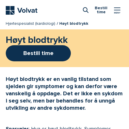
Hovedmeny
Bestill
time
Åpne Søk
Hjertespesialist (kardiologi)
Høyt blodtrykk
Høyt blodtrykk
Bestill time
Høyt blodtrykk er en vanlig tilstand som
sjelden gir symptomer og kan derfor være
vanskelig å oppdage. Det er ikke en sykdom
i seg selv, men bør behandles for å unngå
utvikling av andre sykdommer.
Snarveier
:
Hva er høyt blodtrykk
,
Symptomer
,