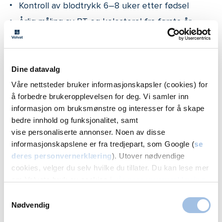
Kontroll av blodtrykk 6–8 uker etter fødsel
Årlig måling av BT og kolesterol fra første år
etterpå
Livsstilsoppfølging ved behov
Dine datavalg
Høyt blodtrykk menn
Våre nettsteder bruker informasjonskapsler (cookies) for
å forbedre brukeropplevelsen for deg. Vi samler inn
Hos menn stiger blodtrykket ofte tidligere enn hos
informasjon om bruksmønstre og interesser for å skape
bedre innhold og funksjonalitet, samt
kvinner – allerede i 30–40-årene.
vise personaliserte annonser. Noen av disse
Blodtrykkøkningen er nært knyttet til livsstil, og
informasjonskapslene er fra tredjepart, som Google (
se
særlig faktorer som stress, overvekt og
deres personvernerklæring
). Utover nødvendige
søvnforstyrrelser. Mange menn har også tegn på
cookies, velger du selv hvilke du tillater. Du kan lese mer
metabolsk syndrom eller søvnapné, uten å vite det.
om Volvats bruk av cookies i
vår personvernerklæring
.
Samtykkevalg
Sjekke blodtrykket ditt, selv om du ikke har plager,
Nødvendig
og spesielt hvis det forekommer i familien.