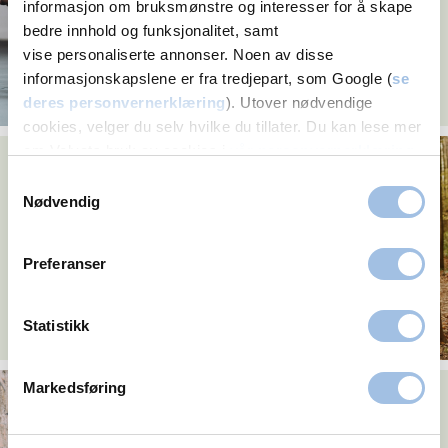
informasjon om bruksmønstre og interesser for å skape
bedre innhold og funksjonalitet, samt
vise personaliserte annonser. Noen av disse
informasjonskapslene er fra tredjepart, som Google (
se
deres personvernerklæring
). Utover nødvendige
cookies, velger du selv hvilke du tillater. Du kan lese mer
om Volvats bruk av cookies i
vår personvernerklæring
.
Alle kvinner bør ta
celleprøve fra
Samtykkevalg
livmorhalsen
Nødvendig
Preferanser
Statistikk
Markedsføring
Hvilken prevensjon
passer for deg?