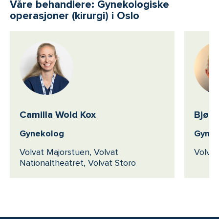
Våre behandlere: Gynekologiske
operasjoner (kirurgi) i Oslo
Camilla Wold Kox
Bjørn
Gynekolog
Gynek
Volvat Majorstuen, Volvat
Volvat
Nationaltheatret, Volvat Storo