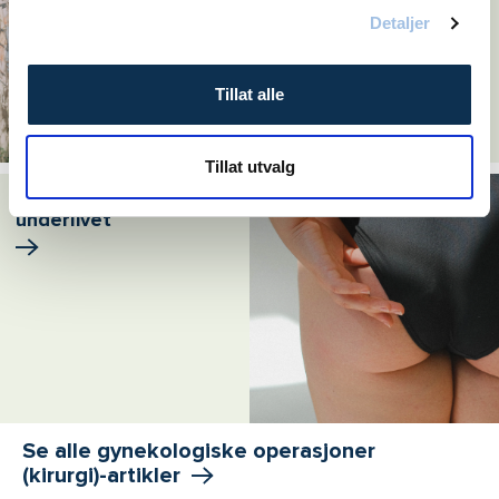
Detaljer
Tillat alle
Tillat utvalg
5 ting du må vite om
underlivet
Se alle gynekologiske operasjoner
(kirurgi)-artikler