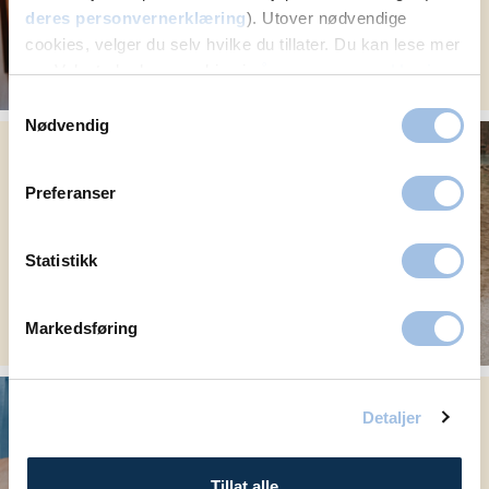
deres personvernerklæring
). Utover nødvendige
cookies, velger du selv hvilke du tillater. Du kan lese mer
om Volvats bruk av cookies i
vår personvernerklæring
.
Samtykkevalg
Nødvendig
Økning av diabetes
type 2 – hva er
årsaken?
Preferanser
Statistikk
Markedsføring
Risikofaktorer for
Detaljer
tarmkreft som du bør
vite om
Tillat alle