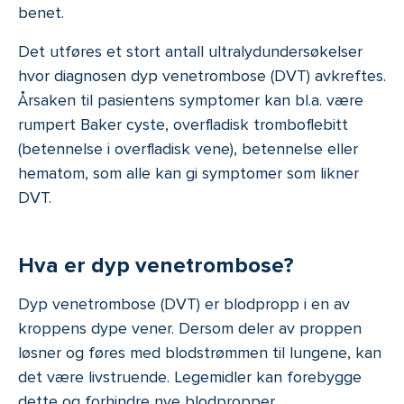
benet.
Det utføres et stort antall ultralydundersøkelser
hvor diagnosen dyp venetrombose (DVT) avkreftes.
Årsaken til pasientens symptomer kan bl.a. være
rumpert Baker cyste, overfladisk tromboflebitt
(betennelse i overfladisk vene), betennelse eller
hematom, som alle kan gi symptomer som likner
DVT.
Hva er dyp venetrombose?
Dyp venetrombose (DVT) er blodpropp i en av
kroppens dype vener. Dersom deler av proppen
løsner og føres med blodstrømmen til lungene, kan
det være livstruende. Legemidler kan forebygge
dette og forhindre nye blodpropper.