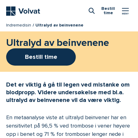
Hovedmeny
Bestill
time
Åpne Søk
Indremedisin
Ultralyd av beinvenene
Ultralyd av beinvenene
Bestill time
Det er viktig å gå til legen ved mistanke om
blodpropp. Videre undersøkelse med bl.a.
ultralyd av beinvenene vil da være viktig.
En metaanalyse viste at ultralyd beinvener har en
sensitivitet på 96,5 % ved trombose i vener høyere
opp i benet og 71 % for tromboser lenger nede i