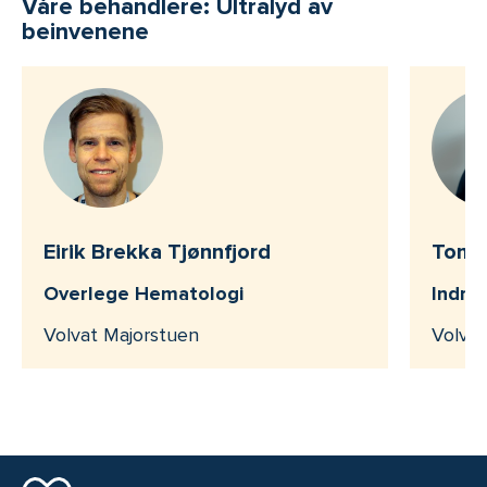
Våre behandlere: Ultralyd av
beinvenene
Eirik Brekka Tjønnfjord
Tom 
Overlege Hematologi
Indre
Volvat Majorstuen
Volvat