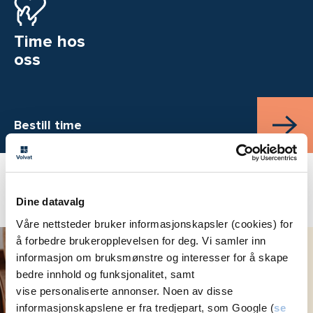
Time hos
oss
Bestill time
Aktuelt
Dine datavalg
Våre nettsteder bruker informasjonskapsler (cookies) for
å forbedre brukeropplevelsen for deg. Vi samler inn
Mage og tarm:
Spørsmål og svar med
informasjon om bruksmønstre og interesser for å skape
legen
bedre innhold og funksjonalitet, samt
vise personaliserte annonser. Noen av disse
informasjonskapslene er fra tredjepart, som Google (
se