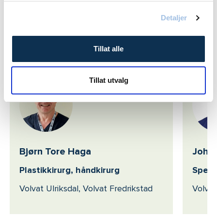
Trondheim
Detaljer
Tillat alle
Våre behandlere: Hånd
Tillat utvalg
Bjørn Tore Haga
John 
Plastikkirurg, håndkirurg
Spesia
Volvat Ulriksdal, Volvat Fredrikstad
Volvat