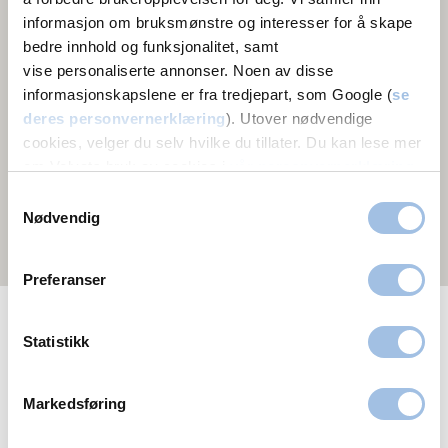
informasjon om bruksmønstre og interesser for å skape
bedre innhold og funksjonalitet, samt
vise personaliserte annonser. Noen av disse
informasjonskapslene er fra tredjepart, som Google (
se
deres personvernerklæring
). Utover nødvendige
cookies, velger du selv hvilke du tillater. Du kan lese mer
om Volvats bruk av cookies i
vår personvernerklæring
.
5
Samtykkevalg
Nødvendig
Preferanser
Vis nærmeste senter
Statistikk
Ortopedi tilbys følgende steder
Oslo
Bergen
Fredrikstad
Drammen
Markedsføring
Moss
Porsgrunn
Stavanger
Hamar