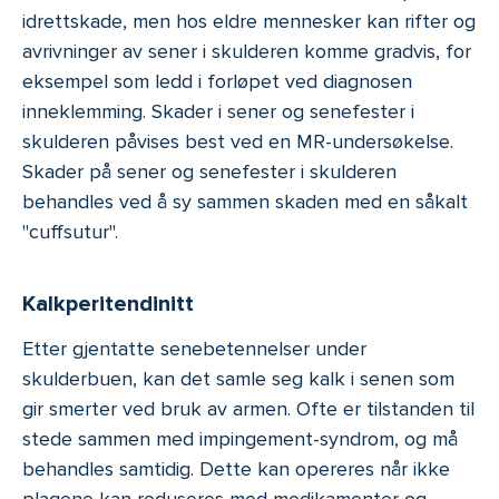
idrettskade, men hos eldre mennesker kan rifter og
avrivninger av sener i skulderen komme gradvis, for
eksempel som ledd i forløpet ved diagnosen
inneklemming. Skader i sener og senefester i
skulderen påvises best ved en MR-undersøkelse.
Skader på sener og senefester i skulderen
behandles ved å sy sammen skaden med en såkalt
"cuffsutur".
Kalkperitendinitt
Etter gjentatte senebetennelser under
skulderbuen, kan det samle seg kalk i senen som
gir smerter ved bruk av armen. Ofte er tilstanden til
stede sammen med impingement-syndrom, og må
behandles samtidig. Dette kan opereres når ikke
plagene kan reduseres med medikamenter og