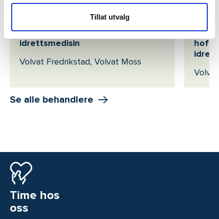
Jonas Bjørdal
Ove K
Tillat utvalg
Ortoped og spesialist i
Ortope
idrettsmedisin
hofter
idret
Volvat Fredrikstad, Volvat Moss
Volvat
Se alle behandlere
Time hos
oss