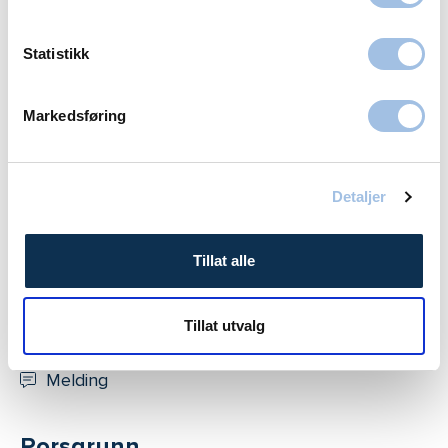
Melding
Statistikk
Drammen
Markedsføring
Volvat CC Drammen
23 01 80 50
Detaljer
Melding
Tillat alle
Moss
Volvat Moss
Tillat utvalg
69 30 23 00
Melding
Porsgrunn