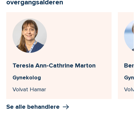
overgangsalderen
Teresia Ann-Cathrine Marton
Berit
Gynekolog
Gynek
Volvat Hamar
Volvat
Se alle behandlere