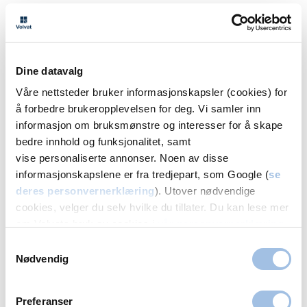
Melding
Bergen
Dine datavalg
Volvat Laguneparken
Våre nettsteder bruker informasjonskapsler (cookies) for
å forbedre brukeropplevelsen for deg. Vi samler inn
55 11 20 00
informasjon om bruksmønstre og interesser for å skape
Melding
bedre innhold og funksjonalitet, samt
vise personaliserte annonser. Noen av disse
Volvat Åsane
informasjonskapslene er fra tredjepart, som Google (
se
55 11 20 45
deres personvernerklæring
). Utover nødvendige
Melding
cookies, velger du selv hvilke du tillater. Du kan lese mer
om Volvats bruk av cookies i
vår personvernerklæring
.
Fredrikstad
Samtykkevalg
Nødvendig
Volvat Fredrikstad
Preferanser
69 30 23 00