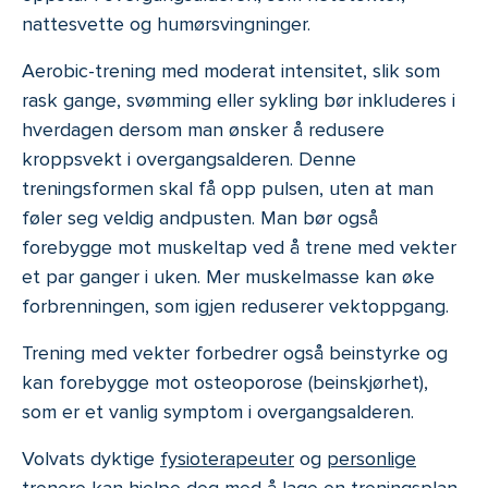
nattesvette og humørsvingninger.
Aerobic-trening med moderat intensitet, slik som
rask gange, svømming eller sykling bør inkluderes i
hverdagen dersom man ønsker å redusere
kroppsvekt i overgangsalderen. Denne
treningsformen skal få opp pulsen, uten at man
føler seg veldig andpusten. Man bør også
forebygge mot muskeltap ved å trene med vekter
et par ganger i uken. Mer muskelmasse kan øke
forbrenningen, som igjen reduserer vektoppgang.
Trening med vekter forbedrer også beinstyrke og
kan forebygge mot osteoporose (beinskjørhet),
som er et vanlig symptom i overgangsalderen.
Volvats dyktige
fysioterapeuter
og
personlige
trenere
kan hjelpe deg med å lage en treningsplan