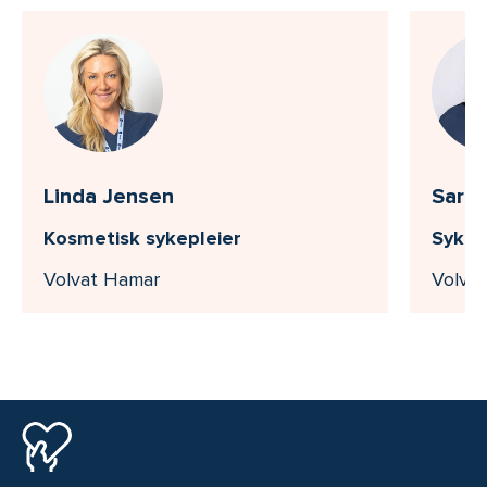
Linda Jensen
Sara 
Kosmetisk sykepleier
Sykep
Volvat Hamar
Volva