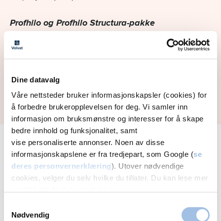
Profhilo og Profhilo Structura-pakke
Profhilo (2 ml) og Structura (2 ml)
9,075,-
Kan komme i tillegg
Konsultasjon hos syke-/hudpleier
850,-
Dine datavalg
Kveldstillegg for konsultasjon etter kl. 16
Våre nettsteder bruker informasjonskapsler (cookies) for
å forbedre brukeropplevelsen for deg. Vi samler inn
informasjon om bruksmønstre og interesser for å skape
bedre innhold og funksjonalitet, samt
vise personaliserte annonser. Noen av disse
informasjonskapslene er fra tredjepart, som Google (
se
Fillere og injeksjonsbehandling i Hamar
deres personvernerklæring
). Utover nødvendige
tilbys på
cookies, velger du selv hvilke du tillater. Du kan lese mer
om Volvats bruk av cookies i
vår personvernerklæring
.
Volvat
Samtykkevalg
Hamar
Nødvendig