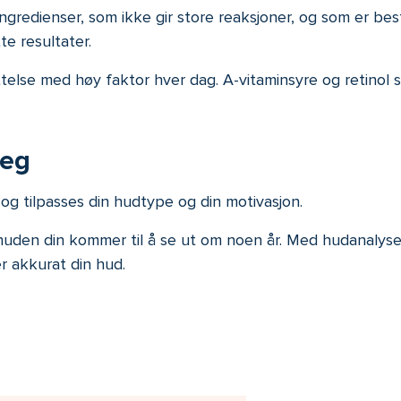
gredienser, som ikke gir store reaksjoner, og som er be
te resultater.
lse med høy faktor hver dag. A-vitaminsyre og retinol sk
deg
 tilpasses din hudtype og din motivasjon.
huden din kommer til å se ut om noen år. Med hudanaly
r akkurat din hud.