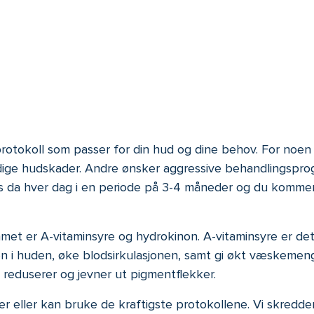
 protokoll som passer for din hud og dine behov. For no
idige hudskader. Andre ønsker aggressive behandlingsprog
a hver dag i en periode på 3-4 måneder og du kommer til 
met er A-vitaminsyre og hydrokinon. A-vitaminsyre er d
teten i huden, øke blodsirkulasjonen, samt gi økt væskemen
 reduserer og jevner ut pigmentflekker.
ker eller kan bruke de kraftigste protokollene. Vi skre