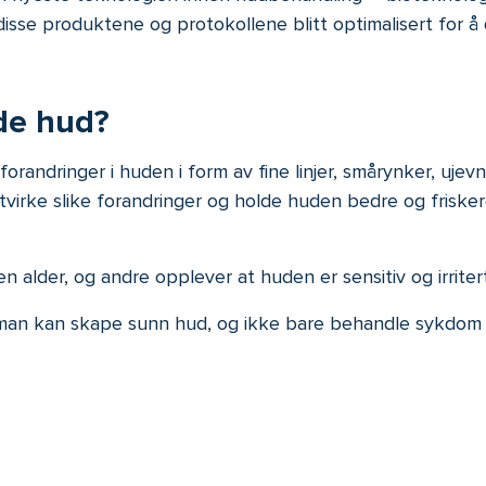
 disse produktene og protokollene blitt optimalisert for 
de hud?
randringer i huden i form av fine linjer, smårynker, ujevn
virke slike forandringer og holde huden bedre og friskere
lder, og andre opplever at huden er sensitiv og irritert 
t man kan skape sunn hud, og ikke bare behandle sykdom 