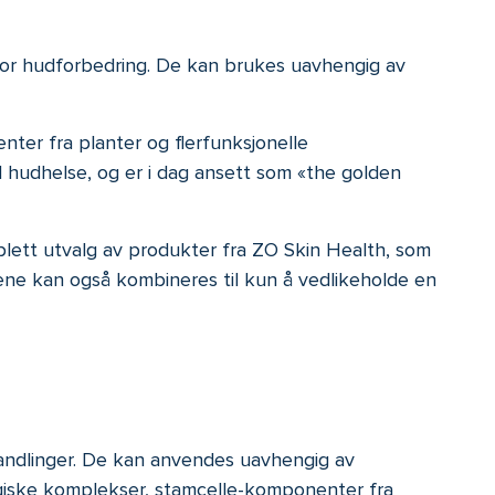
for hudforbedring. De kan brukes uavhengig av
er fra planter og flerfunksjonelle
d hudhelse, og er i dag ansett som «the golden
plett utvalg av produkter fra ZO Skin Health, som
tene kan også kombineres til kun å vedlikeholde en
handlinger. De kan anvendes uavhengig av
ogiske komplekser, stamcelle-komponenter fra