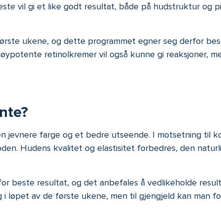
leste vil gi et like godt resultat, både på hudstruktur o
 første ukene, og dette programmet egner seg derfor best 
høypotente retinolkremer vil også kunne gi reaksjoner, 
ente?
 en jevnere farge og et bedre utseende. I motsetning til 
den. Hudens kvalitet og elastisitet forbedres, den natur
r beste resultat, og det anbefales å vedlikeholde resul
 i løpet av de første ukene, men til gjengjeld kan man f