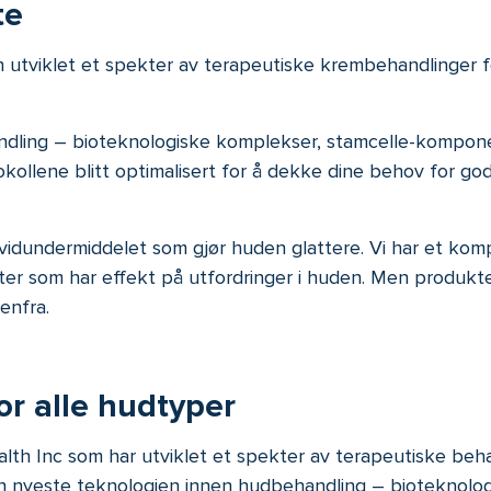
te
h utviklet et spekter av terapeutiske krembehandlinger 
dling – bioteknologiske komplekser, stamcelle-komponent
kollene blitt optimalisert for å dekke dine behov for go
vidundermiddelet som gjør huden glattere. Vi har et kom
kter som har effekt på utfordringer i huden. Men produk
enfra.
or alle hudtyper
lth Inc som har utviklet et spekter av terapeutiske be
å den nyeste teknologien innen hudbehandling – bioteknol