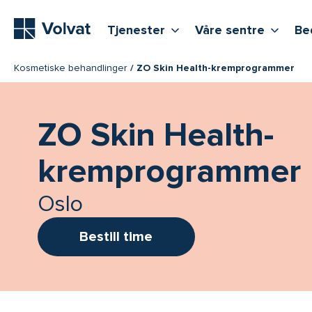
Hovedmeny
Vis flere undernivåer
Vis f
T
Tjenester
Våre sentre
Be
Kosmetiske behandlinger
ZO Skin Health-kremprogrammer
ZO Skin Health-
kremprogrammer
Oslo
Bestill time