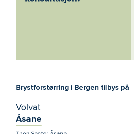
Brystforstørring i Bergen tilbys på
Volvat
Åsane
Thon Senter Åsane