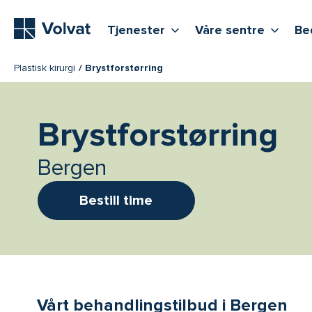
Hovedmeny
Vis flere undernivåer
Vis f
T
Tjenester
Våre sentre
Be
Plastisk kirurgi
Brystforstørring
Brystforstørring
Bergen
Bestill time
Vårt behandlingstilbud i Bergen