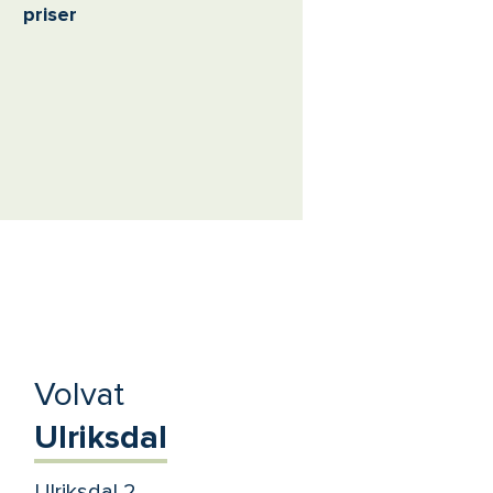
priser
Volvat
Ulriksdal
Ulriksdal 2