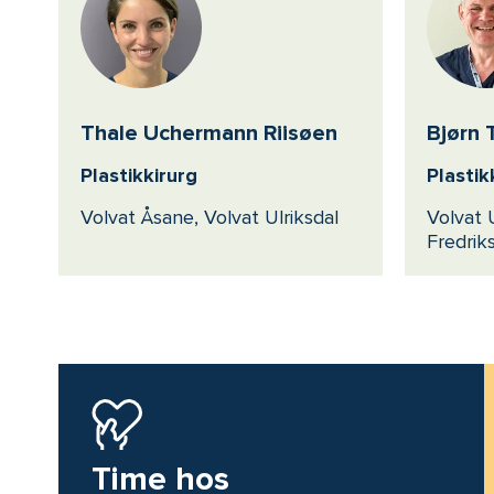
Thale Uchermann Riisøen
Bjørn 
Plastikkirurg
Plastik
Volvat Åsane, Volvat Ulriksdal
Volvat U
Fredrik
Time hos