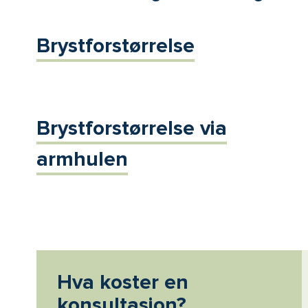
Brystforstørrelse
Brystforstørrelse via
armhulen
Hva koster en
konsultasjon?