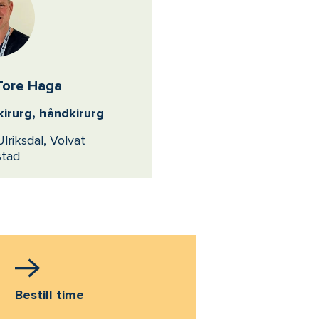
Tore Haga
kirurg, håndkirurg
lriksdal, Volvat
stad
Bestill time