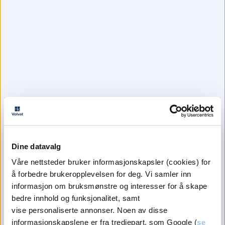
Varighet på timen
Konsultasjonstiden er normalt 45 minutter, de siste
15 minuttene brukes til journalføring.
Videokonsultasjon
2 090,-
Dine datavalg
Tilleggskostnader kan påløpe
Våre nettsteder bruker informasjonskapsler (cookies) for
å forbedre brukeropplevelsen for deg. Vi samler inn
Se alle
informasjon om bruksmønstre og interesser for å skape
priser
bedre innhold og funksjonalitet, samt
vise personaliserte annonser. Noen av disse
informasjonskapslene er fra tredjepart, som Google (
se