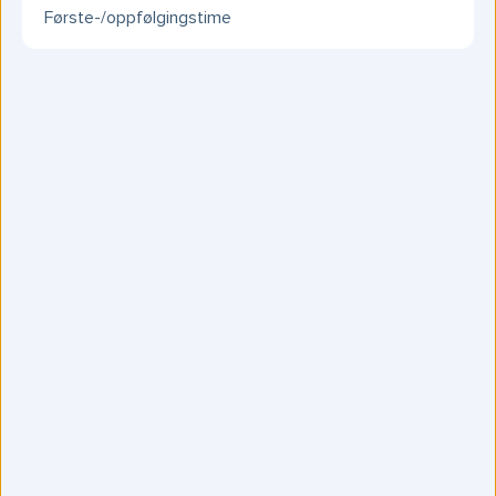
Første-/oppfølgingstime
Vanlige lidelser vi behandler i Fredrikstad
ADHD
ADHD hos kvinner
ADHD hos menn
Agorafobi
Angstlidelser
Anoreksi
Bipolar lidelse