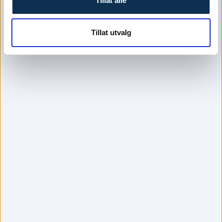
Tillat alle
Tillat utvalg
Psykolog tilbys også i
Oslo
Bergen
Drammen
Moss
Porsgrunn
Hamar
Trondheim
Tromsø
Våre behandlere: Psykolog i Fredrikstad