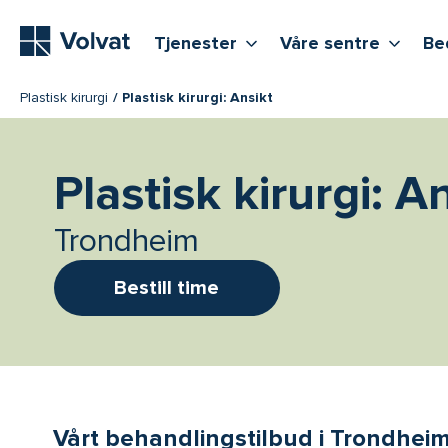
Hovedmeny
Vis flere undernivåer
Vis f
T
Tjenester
Våre sentre
Be
Plastisk kirurgi
Plastisk kirurgi: Ansikt
Plastisk kirurgi: A
Trondheim
Bestill time
Vårt behandlingstilbud i Trondhei