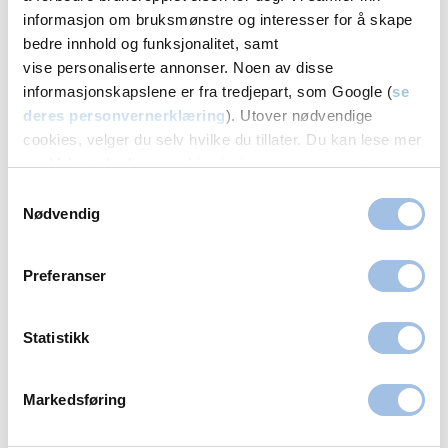
Oslo
Bergen
Fredrikstad
Stavanger
informasjon om bruksmønstre og interesser for å skape
Hamar
bedre innhold og funksjonalitet, samt
vise personaliserte annonser. Noen av disse
informasjonskapslene er fra tredjepart, som Google (
se
deres personvernerklæring
). Utover nødvendige
Våre behandlere: Arrkorreksjon i
cookies, velger du selv hvilke du tillater. Du kan lese mer
Trondheim
om Volvats bruk av cookies i
vår personvernerklæring
.
Samtykkevalg
Nødvendig
Preferanser
Statistikk
Kathrin Sneve
Plastikkirurg
Markedsføring
Volvat Stokkan