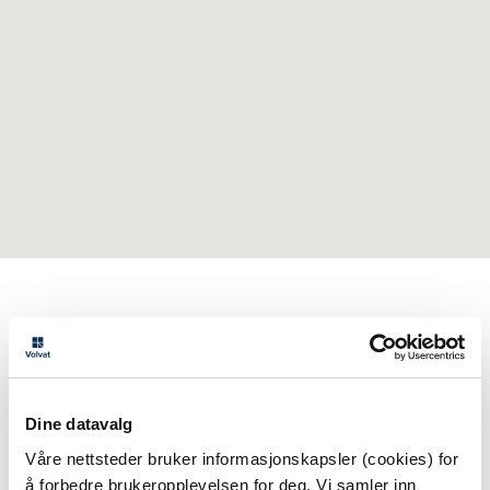
Arrkorreksjon tilbys også i
Bergen
Stavanger
Dine datavalg
Plastisk kirurgi tilbys også i
Våre nettsteder bruker informasjonskapsler (cookies) for
å forbedre brukeropplevelsen for deg. Vi samler inn