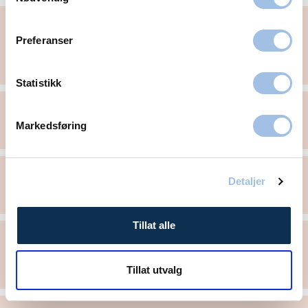
Gynekologisk undersøkelse
Preferanser
Underlivskreft - Underlivsprolaps - Tørre slimhinner og
sårhetsfølelse i skjeden - Urinlekkasje - Hormonspiral -
Bakovervendt livmor - Kjønnssykdommer - Prevensjon
Statistikk
Overgangsalder
Markedsføring
Hormonbehandling (hrt) - Skjedekatarr
HPV, celleprøve og livmorhalskreft
Detaljer
Celleprøve og HPV-test - Livmorhalskreft
Tillat alle
Smerter i underlivet
Endometriose - Adenomyose - PCOS - PMDD - Vulvodyni -
Tillat utvalg
Menssmerter (dysmenoré)