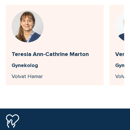
Teresia Ann-Cathrine Marton
Vera 
Gynekolog
Gynek
Volvat Hamar
Volva