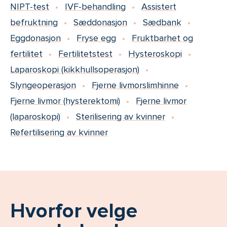
NIPT-test
IVF-behandling
Assistert
befruktning
Sæddonasjon
Sædbank
Eggdonasjon
Fryse egg
Fruktbarhet og
fertilitet
Fertilitetstest
Hysteroskopi
Laparoskopi (kikkhullsoperasjon)
Slyngeoperasjon
Fjerne livmorslimhinne
Fjerne livmor (hysterektomi)
Fjerne livmor
(laparoskopi)
Sterilisering av kvinner
Refertilisering av kvinner
Hvorfor velge