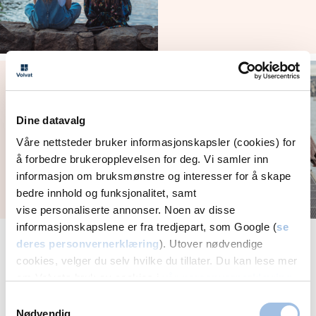
Noen kvinner har mer
vondt enn de skal ha
ved menstruasjon
Dine datavalg
Våre nettsteder bruker informasjonskapsler (cookies) for
å forbedre brukeropplevelsen for deg. Vi samler inn
informasjon om bruksmønstre og interesser for å skape
bedre innhold og funksjonalitet, samt
vise personaliserte annonser. Noen av disse
informasjonskapslene er fra tredjepart, som Google (
se
Se alle gynekologi-artikler
deres personvernerklæring
). Utover nødvendige
cookies, velger du selv hvilke du tillater. Du kan lese mer
om Volvats bruk av cookies i
vår personvernerklæring
.
Samtykkevalg
Vårt behandlingstilbud i Hamar
Nødvendig